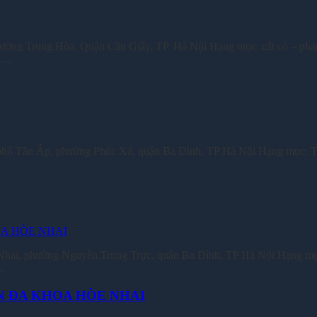
 Trung Hòa, Quận Cầu Giấy, TP. Hà Nội Hạng mục: cắt cỏ – phát qua
ực…
phố Tân Ấp, phường Phúc Xá, quận Ba Đình, TP Hà Nội Hạng mục: Tổ
Nhai, phường Nguyễn Trung Trực, quận Ba Đình, TP Hà Nội Hạng mụ
í…
N ĐA KHOA HÒE NHAI