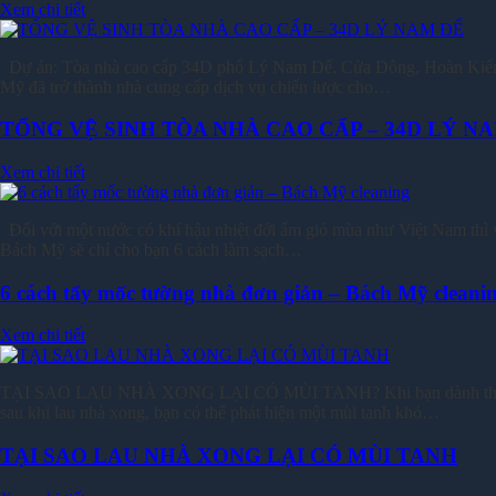
Xem chi tiết
Dự án: Tòa nhà cao cấp 34D phố Lý Nam Đế, Cửa Đông, Hoàn Kiếm, H
Mỹ đã trở thành nhà cung cấp dịch vụ chiến lược cho…
TỔNG VỆ SINH TÒA NHÀ CAO CẤP – 34D LÝ N
Xem chi tiết
Đối với một nước có khí hậu nhiệt đới ẩm gió mùa như Việt Nam thì và
Bách Mỹ sẽ chỉ cho bạn 6 cách làm sạch…
6 cách tẩy mốc tường nhà đơn giản – Bách Mỹ cleani
Xem chi tiết
TẠI SAO LAU NHÀ XONG LẠI CÓ MÙI TANH? Khi bạn dành thời gian v
sau khi lau nhà xong, bạn có thể phát hiện một mùi tanh khó…
TẠI SAO LAU NHÀ XONG LẠI CÓ MÙI TANH