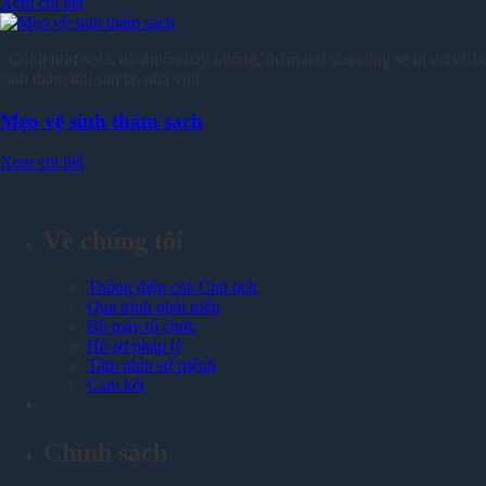
Xem chi tiết
Cũng như sofa, dù muốn hay không, thảm trải sàn cũng sẽ bị dơ và bám 
sinh thảm trải sàn tại nhà vừa…
Mẹo vệ sinh thảm sạch
Xem chi tiết
Về chúng tôi
Thông điệp của Chủ tịch
Quá trình phát triển
Bộ máy tổ chức
Hồ sơ pháp lý
Tầm nhìn sứ mệnh
Cam kết
Chính sách