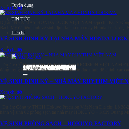
Tuyển dụng
Xem chi tiết
TIN TỨC
Dự án: NHÀ MÁY HONDA LOCK VIỆT NAM Địa chỉ: KCN Đồng Văn II
Bách Mỹ đã tiến hành vệ sinh định kì cho nhà máy Honda Lock Việ
Liên hệ
VỆ SINH ĐỊNH KỲ TẠI NHÀ MÁY HONDA LOCK
Xem chi tiết
0983.565.869
Dự án: CÔNG TY TNHH RHYTHM PRECISION VIỆT NAM Địa chỉ: KCN
Tìm
động trong lĩnh vực thiết kế, sản xuất khuôn đúc nhựa độ chính xác ca
kiếm:
VỆ SINH ĐỊNH KỲ – NHÀ MÁY RHYTHM VIỆT 
Xem chi tiết
Dự án: Công ty TNHH Hokuyo Precision Việt Nam Địa chỉ: Lô 38-2
hành vệ sinh 02 phòng sạch tại nhà máy HOKUYO – KCN Quang M
VỆ SINH PHÒNG SẠCH – HOKUYO FACTORY