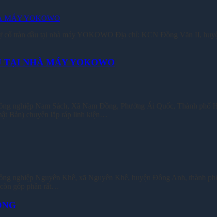
 tràn dầu tại nhà máy YOKOWO Địa chỉ: KCN Đồng Văn II, huyện D
ẦU TẠI NHÀ MÁY YOKOWO
nghiệp Nam Sách, Xã Nam Đồng, Phường Ái Quốc, Thành phố Hải
Bản) chuyên lắp ráp linh kiện…
ông nghiệp Nguyên Khê, xã Nguyên Khê, huyện Đông Anh, thành phố
 còn góp phần rất…
ÔNG