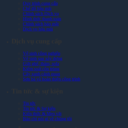
Quy trình cung cấp
Chế độ hậu mãi
Chính sách Dịch vụ
Hình thức thanh toán
Chính sách bảo mật
Dịch vụ hậu mãi
Dịch vụ cung cấp
Vệ sinh công nghiệp
Vệ sinh sau xây dựng
Giặt ghế, thảm, sofa
Kiểm soát côn trùng
Cây xanh cảnh quan
Sơn bả và hoàn thiện công trình
Tin tức & sự kiện
Tin tức
Tin tức & Sự kiện
Kiến thức & Mẹo vặt
Báo chí nói gì về chúng tôi