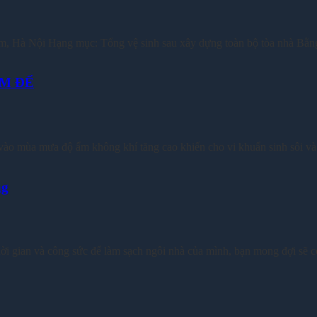
à Nội Hạng mục: Tổng vệ sinh sau xây dựng toàn bộ tòa nhà Bằng u
AM ĐẾ
o mùa mưa độ ẩm không khí tăng cao khiến cho vi khuẩn sinh sôi và ph
ng
à công sức để làm sạch ngôi nhà của mình, bạn mong đợi sẽ có mộ