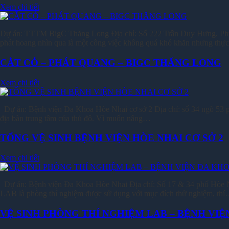
Xem chi tiết
Dự án: TTTM BigC Thăng Long Địa chỉ: Số 222 Trần Duy Hưng, Phường
phát hoang nhìn qua là một công việc không quá khó khăn nhưng th
CẮT CỎ – PHÁT QUANG – BIGC THĂNG LONG
Xem chi tiết
Dự án: Bệnh viện Đa Khoa Hòe Nhai cơ sở 2 Địa chỉ: số 34 ngõ 53 
địa bàn trung tâm của thủ đô. Vì muốn nâng…
TỔNG VỆ SINH BỆNH VIỆN HÒE NHAI CƠ SỞ 2
Xem chi tiết
Dự án: Bệnh viện Đa Khoa Hòe Nhai Địa chỉ: Số 17 & 34 phố Hòe 
LAB là phòng thí nghiệm được sử dụng với mục đích thử nghiệm, th
VỆ SINH PHÒNG THÍ NGHIỆM LAB – BỆNH VIỆ