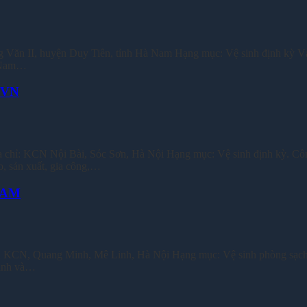
, huyện Duy Tiên, tỉnh Hà Nam Hạng mục: Vệ sinh định kỳ Vào 
t Nam…
 VN
 Nội Bài, Sóc Sơn, Hà Nội Hạng mục: Vệ sinh định kỳ. Công T
o, sản xuất, gia công,…
NAM
 KCN, Quang Minh, Mê Linh, Hà Nội Hạng mục: Vệ sinh phòng sạch
inh và…