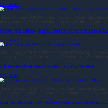
Xem chi tiết
Dự án: Nhà máy YOKOWO Hạng mục: Tổng vệ sinh – khắc phục sự cố
phòng tại nhà máy YOKOWO bị dầu máy tràn vào, điều này khiến…
TỔNG VỆ SINH – KHẮC PHỤC SỰ CỐ TRÀN D
Xem chi tiết
Dự án: Công ty TNHH VIỆT NAM TOYO DENSO Địa chỉ: Khu công 
TNHH VIỆT NAM TOYO DENSO (Là công ty 100% vốn đầu tư Nhật 
VỆ SINH KÍNH TRÊN CAO – TOYO DENSO
Xem chi tiết
Dự án: Công ty TNHH Cơ khí chính xác Thành Công Địa chỉ: khu c
xanh không chỉ mang lại bóng mát, màu sắc, hương thơm…, cây xanh
THI CÔNG KHUÔN VIÊN – NHÀ MÁY THÀNH C