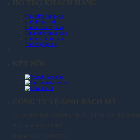
HỖ TRỢ KHÁCH HÀNG
Quy trình cung cấp
Chế độ hậu mãi
Chính sách Dịch vụ
Hình thức thanh toán
Chính sách bảo mật
Dịch vụ hậu mãi
KẾT NỐI
Youtube
Facebook
Email
CÔNG TY VỆ SINH BÁCH MỸ
Trụ sở chính: Ngõ 116 đường Vân Trì, Xã Vân Nội, Huyện Đô
Điện thoại:0926 198 889
Hotline: (84-24) 6686 5858