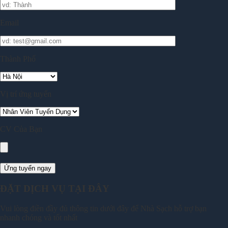
Email
Thành Phố
Vị trí ứng tuyển
CV Của Bạn
ĐẶT DỊCH VỤ TẠI ĐÂY
Vui lòng điền đầy đủ thông tin dưới đây để Nhà Sạch hỗ trợ bạn
nhanh chóng và tốt nhất