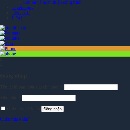
Sơn bả và hoàn thiện công trình
Tuyển dụng
TIN TỨC
Liên hệ
x
x
Đăng nhập
Tên tài khoản hoặc địa chỉ email
*
Mật khẩu
*
Ghi nhớ mật khẩu
Đăng nhập
Quên mật khẩu?