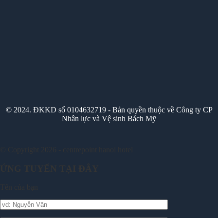
© 2024. ĐKKD số 0104632719 - Bản quyền thuộc về Công ty CP
Nhân lực và Vệ sinh Bách Mỹ
© Copyright 2026 - centrepoint hanoi hotel
ỨNG TUYỂN TẠI ĐÂY
Tên của bạn