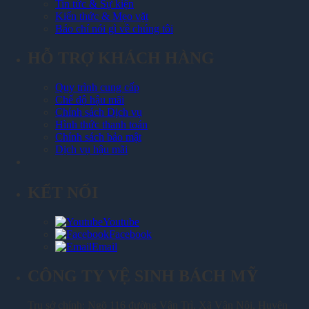
Tin tức & Sự kiện
Kiến thức & Mẹo vặt
Báo chí nói gì về chúng tôi
HỖ TRỢ KHÁCH HÀNG
Quy trình cung cấp
Chế độ hậu mãi
Chính sách Dịch vụ
Hình thức thanh toán
Chính sách bảo mật
Dịch vụ hậu mãi
KẾT NỐI
Youtube
Facebook
Email
CÔNG TY VỆ SINH BÁCH MỸ
Trụ sở chính: Ngõ 116 đường Vân Trì, Xã Vân Nội, Huyện