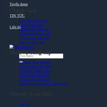
Tuyển dụng
Chính sách
TIN TỨC
Quy trình cung cấp
Chế độ hậu mãi
Liên hệ
Chính sách Dịch vụ
Hình thức thanh toán
Chính sách bảo mật
Dịch vụ hậu mãi
0983.565.869
Dịch vụ cung cấp
Tìm
kiếm:
Vệ sinh công nghiệp
Vệ sinh sau xây dựng
Giặt ghế, thảm, sofa
Kiểm soát côn trùng
Cây xanh cảnh quan
Sơn bả và hoàn thiện công trình
Tin tức & sự kiện
Tin tức