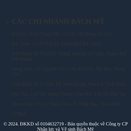
CÁC CHI NHÁNH BÁCH MỸ
Hà Nội: 30 Lê Trọng Tấn, La Khê, Hà Đông, Hà Nội
Bắc Ninh: 33 Lê Thái Tổ, Thành Phố Bắc Ninh
Hải Phòng: 99 Tôn Đức Thắng, phường Lê Chân, Thành Phố
Hải Phòng
Hưng Yên: 130 Nguyễn Văn Linh, Phố Nối, Mỹ Hào, Hưng
Yên
Ninh Bình: 68 Lê Thái Tổ, Ninh Khánh, Hoa Lư, Ninh Bình
Phú Thọ: 1227 ĐL Hùng Vương, Vân Phú, Việt Trì, Phú Thọ
Thanh Hoá: 302 Lý Nhân Tông, P. Đông Thọ, Thanh Hóa
TP Huế:
© 2024. ĐKKD số 0104632719 - Bản quyền thuộc về Công ty CP
Nhân lực và Vệ sinh Bách Mỹ