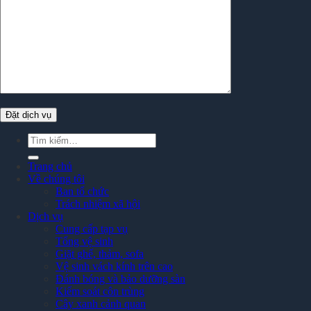
Tìm
kiếm:
Trang chủ
Về chúng tôi
Ban tổ chức
Trách nhiệm xã hội
Dịch vụ
Cung cấp tạp vụ
Tổng vệ sinh
Giặt ghế, thảm, sofa
Vệ sinh vách kính trên cao
Đánh bóng và bảo dưỡng sàn
Kiểm soát côn trùng
Cây xanh cảnh quan