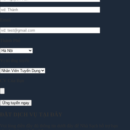
Email
Thành Phố
Vị trí ứng tuyển
CV Của Bạn
ĐẶT DỊCH VỤ TẠI ĐÂY
Vui lòng điền đầy đủ thông tin dưới đây để Nhà Sạch hỗ trợ bạn