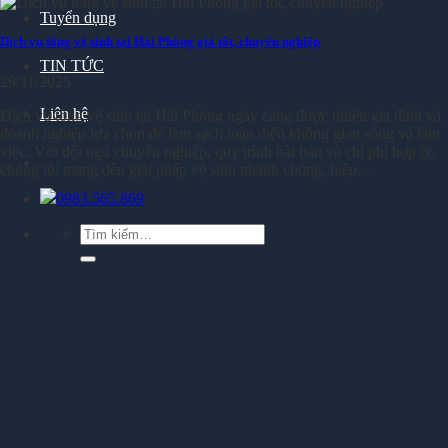
Tuyển dụng
Dịch vụ tổng vệ sinh tại Hải Phòng giá tốt, chuyên nghiệp
TIN TỨC
29/11/2025
Liên hệ
Dịch vụ tổng vệ sinh tại Hải Phòng ngày càng được nhiều gia đình và
doanh nghiệp lựa chọn để làm sạch toàn diện không gian sống và làm
việc. Với đội ngũ chuyên nghiệp, quy trình bài bản và chi phí hợp lý,
chúng tôi mang đến giải pháp vệ sinh nhanh chóng, hiệu…
0983.565.869
Tìm
kiếm: