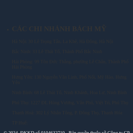
CÁC CHI NHÁNH BÁCH MỸ
Hà Nội: 30 Lê Trọng Tấn, La Khê, Hà Đông, Hà Nội
Bắc Ninh: 33 Lê Thái Tổ, Thành Phố Bắc Ninh
Hải Phòng: 99 Tôn Đức Thắng, phường Lê Chân, Thành Phố
Hải Phòng
Hưng Yên: 130 Nguyễn Văn Linh, Phố Nối, Mỹ Hào, Hưng
Yên
Ninh Bình: 68 Lê Thái Tổ, Ninh Khánh, Hoa Lư, Ninh Bình
Phú Thọ: 1227 ĐL Hùng Vương, Vân Phú, Việt Trì, Phú Thọ
Thanh Hoá: 302 Lý Nhân Tông, P. Đông Thọ, Thanh Hóa
TP Huế:
© 2024. ĐKKD số 0104632719 - Bản quyền thuộc về Công ty CP