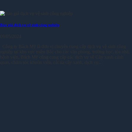
Báo giá dịch vụ vệ sinh công nghiệp
09/05/2024
Công ty Bách Mỹ là đơn vị chuyên cung cấp dịch vụ vệ sinh công
nghiệp tại khu vực miền Bắc cho các văn phòng, trường học, tòa nhà,
bệnh viện, Bách Mỹ cũng cung cấp các dịch vụ về Cây xanh cảnh
quan, chăm sóc khuôn viên, cắt tỉa cây xanh, dịch vụ…