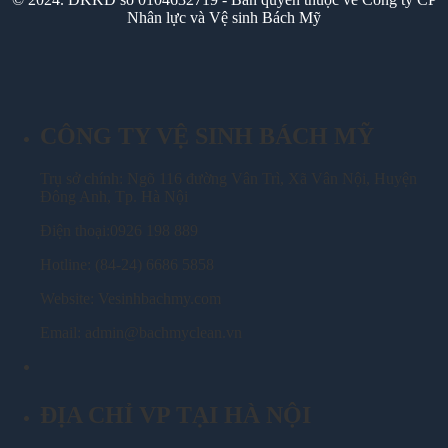
Nhân lực và Vệ sinh Bách Mỹ
CÔNG TY VỆ SINH BÁCH MỸ
Trụ sở chính: Ngõ 116 đường Vân Trì, Xã Vân Nội, Huyện
Đông Anh, Tp. Hà Nội
Điện thoại:0926 198 889
Hotline: (84-24) 6686 5858
Website: Vesinhbachmy.com
Email: admin@bachmyclean.vn
ĐỊA CHỈ VP TẠI HÀ NỘI