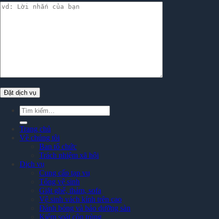
Tìm
kiếm:
Trang chủ
Về chúng tôi
Ban tổ chức
Trách nhiệm xã hội
Dịch vụ
Cung cấp tạp vụ
Tổng vệ sinh
Giặt ghế, thảm, sofa
Vệ sinh vách kính trên cao
Đánh bóng và bảo dưỡng sàn
Kiểm soát côn trùng