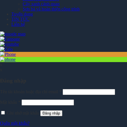
Cây xanh cảnh quan
Sơn bả và hoàn thiện công trình
Tuyển dụng
TIN TỨC
Liên hệ
x
x
Đăng nhập
Tên tài khoản hoặc địa chỉ email
*
Mật khẩu
*
Ghi nhớ mật khẩu
Đăng nhập
Quên mật khẩu?