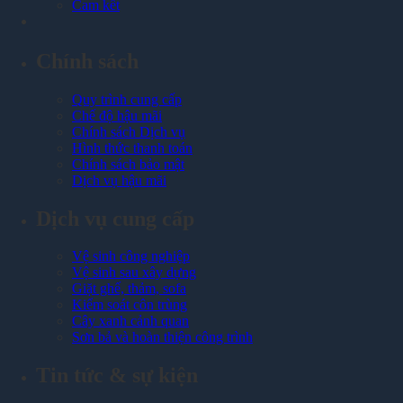
Cam kết
Chính sách
Quy trình cung cấp
Chế độ hậu mãi
Chính sách Dịch vụ
Hình thức thanh toán
Chính sách bảo mật
Dịch vụ hậu mãi
Dịch vụ cung cấp
Vệ sinh công nghiệp
Vệ sinh sau xây dựng
Giặt ghế, thảm, sofa
Kiểm soát côn trùng
Cây xanh cảnh quan
Sơn bả và hoàn thiện công trình
Tin tức & sự kiện