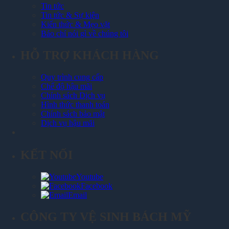
Tin tức
Tin tức & Sự kiện
Kiến thức & Mẹo vặt
Báo chí nói gì về chúng tôi
HỖ TRỢ KHÁCH HÀNG
Quy trình cung cấp
Chế độ hậu mãi
Chính sách Dịch vụ
Hình thức thanh toán
Chính sách bảo mật
Dịch vụ hậu mãi
KẾT NỐI
Youtube
Facebook
Email
CÔNG TY VỆ SINH BÁCH MỸ