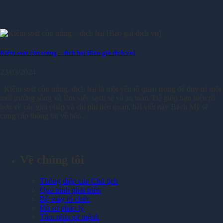
Kiểm soát côn trùng – dịch hại [Báo giá dịch vụ]
23/03/2024
Kiểm soát côn trùng, dịch hại là một yếu tố quan trọng để duy trì một
môi trường sống và làm việc sạch sẽ và an toàn. Để giúp bạn hiểu rõ
hơn về các giải pháp và chi phí liên quan, bài viết này Bách Mỹ sẽ
cung cấp thông tin về báo…
Về chúng tôi
Thông điệp của Chủ tịch
Quá trình phát triển
Bộ máy tổ chức
Hồ sơ pháp lý
Tầm nhìn sứ mệnh