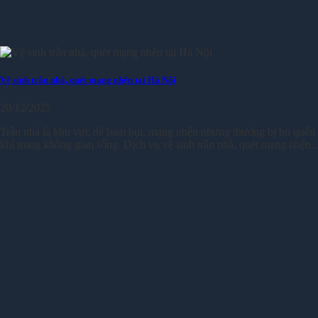
Vệ sinh trần nhà, quét mạng nhện tại Hà Nội
20/12/2025
Trần nhà là khu vực dễ bám bụi, mạng nhện nhưng thường bị bỏ quên 
khí trong không gian sống. Dịch vụ vệ sinh trần nhà, quét mạng nhện