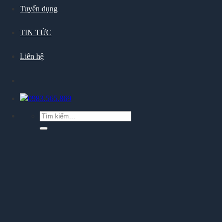
Tuyển dụng
TIN TỨC
Liên hệ
0983.565.869
Tìm
kiếm: