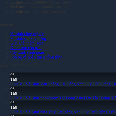
Hotline:
0926198889 / 0989176965
Website:
https://vesinhbachmy.com
E-mail:
admin@bachmyclean.vn
Dịch vụ
Vệ sinh công nghiệp
Vệ sinh sau xây dựng
Giặt ghế, thảm, sofa
Kiểm soát côn trùng
Cây xanh cảnh quan
Sơn bả và hoàn thiện công trình
CÁC TIN TỨC KHÁC
06
Th8
Dịch Vụ Vệ Sinh Văn Phòng Tại Đông Anh | Uy Tín | Đúng Ti
06
Th8
Dịch Vụ Vệ Sinh Showroom Tại Đông Anh | Uy Tín | Đúng Ti
05
Th8
Dịch Vụ Vệ Sinh Nhà Máy Tại Đông Anh | Uy Tín | Đúng Tiế