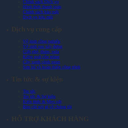
Chính sách Dịch vụ
Hình thức thanh toán
Chính sách bảo mật
Dịch vụ hậu mãi
Dịch vụ cung cấp
Vệ sinh công nghiệp
Vệ sinh sau xây dựng
Giặt ghế, thảm, sofa
Kiểm soát côn trùng
Cây xanh cảnh quan
Sơn bả và hoàn thiện công trình
Tin tức & sự kiện
Tin tức
Tin tức & Sự kiện
Kiến thức & Mẹo vặt
Báo chí nói gì về chúng tôi
HỖ TRỢ KHÁCH HÀNG