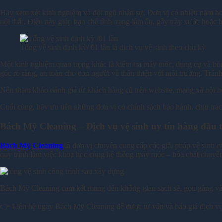
Hãy xem xét kinh nghiệm và đội ngũ nhân sự. Đơn vị có nhiều năm hoạ
nội thất. Điều này giúp hạn chế tình trạng làm ẩu, gây trầy xước hoặc h
Tổng vệ sinh định kỳ/ 01 lần là dịch vụ vệ sinh theo chu kỳ
Một kinh nghiệm quan trọng khác là kiểm tra máy móc, dụng cụ và hóa
gốc rõ ràng, an toàn cho con người và thân thiện với môi trường. Tránh
Nên tham khảo đánh giá từ khách hàng cũ trên website, mạng xã hội hoặ
Cuối cùng, hãy ưu tiên những đơn vị có chính sách bảo hành, chịu trá
Bách Mỹ Cleaning – Dịch vụ vệ sinh uy tín hàng đầu 
Bách Mỹ Cleaning
là đơn vị chuyên cung cấp các giải pháp vệ sinh 
quy trình làm việc khoa học cùng hệ thống máy móc – hóa chất chuyên
Bách Mỹ Cleaning cam kết mang đến không gian sạch sẽ, gọn gàng và đ
👉 Liên hệ ngay Bách Mỹ Cleaning để được tư vấn và báo giá dịch vụ