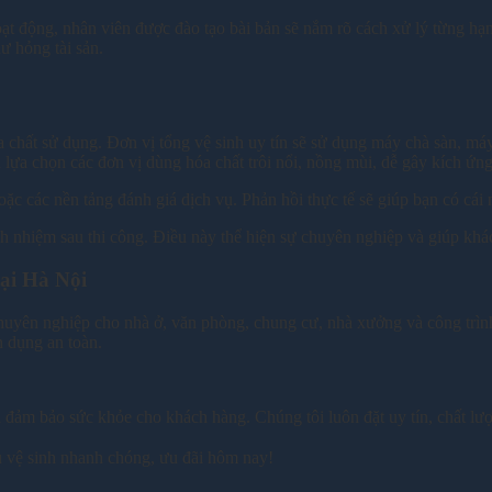
t động, nhân viên được đào tạo bài bản sẽ nắm rõ cách xử lý từng hạn
ư hỏng tài sản.
 chất sử dụng. Đơn vị tổng vệ sinh uy tín sẽ sử dụng máy chà sàn, má
 lựa chọn các đơn vị dùng hóa chất trôi nổi, nồng mùi, dễ gây kích ứng
c các nền tảng đánh giá dịch vụ. Phản hồi thực tế sẽ giúp bạn có cái 
ch nhiệm sau thi công. Điều này thể hiện sự chuyên nghiệp và giúp khá
tại Hà Nội
chuyên nghiệp cho nhà ở, văn phòng, chung cư, nhà xưởng và công trìn
 dụng an toàn.
ảm bảo sức khỏe cho khách hàng. Chúng tôi luôn đặt uy tín, chất lượ
 vệ sinh nhanh chóng, ưu đãi hôm nay!