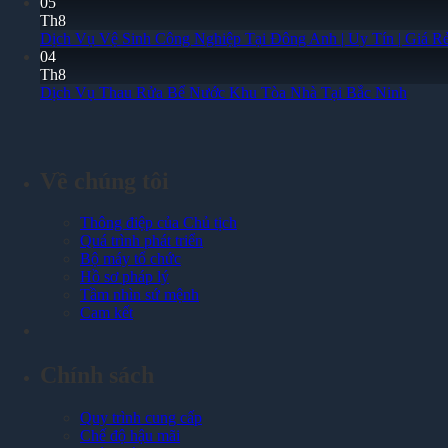
05
Th8
Dịch Vụ Vệ Sinh Công Nghiệp Tại Đông Anh | Uy Tín | Giá R
04
Th8
Dịch Vụ Thau Rửa Bể Nước Khu Tòa Nhà Tại Bắc Ninh
Về chúng tôi
Thông điệp của Chủ tịch
Quá trình phát triển
Bộ máy tổ chức
Hồ sơ pháp lý
Tầm nhìn sứ mệnh
Cam kết
Chính sách
Quy trình cung cấp
Chế độ hậu mãi