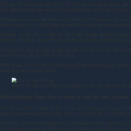
Tiếp theo là vệ sinh sàn nhà và các bề mặt thấp. Sàn gạch, sàn đá, sàn
hoặc dấu chân bám lâu ngày. Đối với những khu vực có diện tích lớn, d
Một hạng mục không thể thiếu là vệ sinh kính và khung cửa. Bao gồm la
mưa sẽ được xử lý triệt để, giúp bề mặt kính sáng bóng và tăng tính 
Ngoài ra, vệ sinh khu vực nhà vệ sinh và bếp là phần đòi hỏi kỹ thuật
Khu vực bếp được vệ sinh tủ bếp, mặt bàn, chậu rửa, máy hút mùi, loại
Bên cạnh đó, dịch vụ tổng vệ sinh còn bao gồm lau chùi nội thất và th
sạch sẽ nhưng vẫn an toàn cho vật dụng.
Nhìn chung, dịch vụ tổng vệ sinh bao phủ toàn bộ không gian, từ trên
dụng ngay sau khi hoàn thành.
Đơn vị vệ sinh sẽ sử dụng công nghệ tiên tiến và máy móc chu
Kinh nghiệm chọn đơn vị tổng vệ sinh uy tín, an toàn
Việc lựa chọn đơn vị tổng vệ sinh uy tín, an toàn đóng vai trò quan t
giúp không gian sạch sẽ toàn diện mà còn bảo vệ tài sản và sức khỏe 
Trước hết, cần ưu tiên những đơn vị có thông tin rõ ràng, minh bạch nh
việc, bảng giá và cam kết chất lượng, giúp khách hàng dễ dàng so sánh