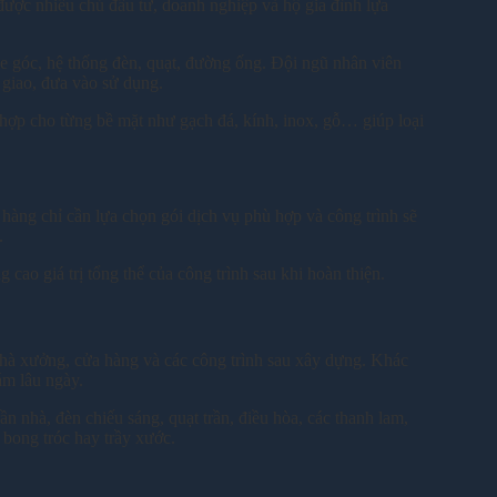
 được nhiều chủ đầu tư, doanh nghiệp và hộ gia đình lựa
khe góc, hệ thống đèn, quạt, đường ống. Đội ngũ nhân viên
 giao, đưa vào sử dụng.
 hợp cho từng bề mặt như gạch đá, kính, inox, gỗ… giúp loại
 hàng chỉ cần lựa chọn gói dịch vụ phù hợp và công trình sẽ
.
cao giá trị tổng thể của công trình sau khi hoàn thiện.
 nhà xưởng, cửa hàng và các công trình sau xây dựng. Khác
ám lâu ngày.
ần nhà, đèn chiếu sáng, quạt trần, điều hòa, các thanh lam,
 bong tróc hay trầy xước.