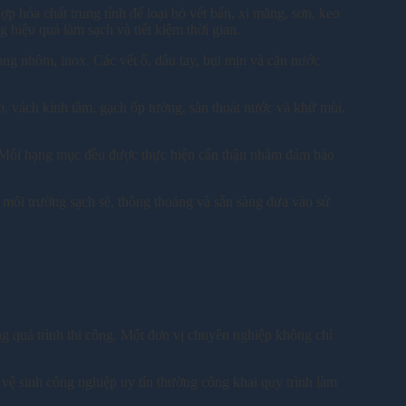
ợp hóa chất trung tính để loại bỏ vết bẩn, xi măng, sơn, keo
hiệu quả làm sạch và tiết kiệm thời gian.
ung nhôm, inox. Các vết ố, dấu tay, bụi mịn và cặn nước
o, vách kính tắm, gạch ốp tường, sàn thoát nước và khử mùi.
cửa. Mỗi hạng mục đều được thực hiện cẩn thận nhằm đảm bảo
 môi trường sạch sẽ, thông thoáng và sẵn sàng đưa vào sử
ong quá trình thi công. Một đơn vị chuyên nghiệp không chỉ
y vệ sinh công nghiệp uy tín thường công khai quy trình làm