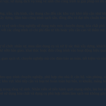
ì vậy, sử dụng dịch vụ tổng vệ sinh cho công trình là giải pháp tối ưu
ường, trần, cửa kính, cầu thang cho đến các khu vực khó tiếp cận như 
xây dựng, đảm bảo công trình sạch sâu, đồng đều và đạt tiêu chuẩn bàn
đơn vị vệ sinh công nghiệp sử dụng máy móc chuyên dụng, hóa chất phù
 với các công trình có chi phí đầu tư lớn hoặc yêu cầu cao về thẩm mỹ.
 tự tổ chức nhân sự, mua sắm dụng cụ và xử lý rác thải xây dựng, khách
ư sớm bàn giao, khai thác hoặc đưa công trình vào hoạt động hiệu quả
gian sạch sẽ, chuyên nghiệp mà còn đảm bảo an toàn, tiết kiệm và nâng 
 theo quy trình chuyên nghiệp, phù hợp cho nhà ở, căn hộ, văn phòng,
ác khu vực khó tiếp cận và loại bỏ hoàn toàn bụi bẩn, vi khuẩn, mảng b
g trong tổng vệ sinh. Nhân viên sẽ tiến hành quét mạng nhện, lau bụi tr
ốp sẽ sử dụng hóa chất và dụng cụ phù hợp nhằm làm sạch mà không gây