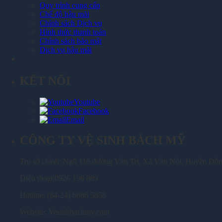
Quy trình cung cấp
Chế độ hậu mãi
Chính sách Dịch vụ
Hình thức thanh toán
Chính sách bảo mật
Dịch vụ hậu mãi
KẾT NỐI
Youtube
Facebook
Email
CÔNG TY VỆ SINH BÁCH MỸ
Trụ sở chính: Ngõ 116 đường Vân Trì, Xã Vân Nội, Huyện Đô
Điện thoại:0926 198 889
Hotline: (84-24) 6686 5858
Website: Vesinhbachmy.com