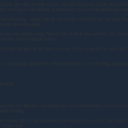
 gỗ hoặc sàn vinyl sẽ được hút bụi, chà rửa bằng máy chuyên dụng kết h
ịch vụ tổng vệ sinh thường sử dụng máy chà sàn công nghiệp giúp tăng 
u kính trong – ngoài, cửa sổ, cửa ra vào, vách kính, lan can kính, kh
thẩm mỹ cho không gian.
 và hóa chất chuyên dụng. Nhà vệ sinh sẽ được làm sạch bồn cầu, lavab
 bỏ dầu mỡ và vi khuẩn tích tụ.
iết bị như bàn ghế, tủ, kệ, sofa, rèm cửa, ổ điện, công tắc, tay nắm 
 cao xuống thấp, từ khu vực sinh hoạt đến khu vực chức năng, mang lại
yên dụng
rọng trong việc đảm bảo chất lượng làm sạch cũng như hạn chế rủi ro tr
người sử dụng.
ư website, địa chỉ, số điện thoại, hợp đồng dịch vụ cụ thể. Các công t
 và lựa chọn.