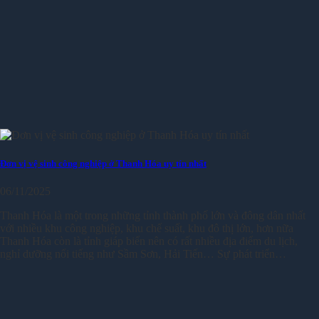
Đơn vị vệ sinh công nghiệp ở Thanh Hóa uy tín nhất
06/11/2025
Thanh Hóa là một trong những tỉnh thành phố lớn và đông dân nhất
với nhiều khu công nghiệp, khu chế suất, khu đô thị lớn, hơn nữa
Thanh Hóa còn là tỉnh giáp biển nên có rất nhiều địa điểm du lịch,
nghỉ dưỡng nổi tiếng như Sầm Sơn, Hải Tiến… Sự phát triển…