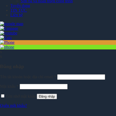
Sơn bả và hoàn thiện công trình
Tuyển dụng
TIN TỨC
Liên hệ
x
x
Đăng nhập
Tên tài khoản hoặc địa chỉ email
*
Mật khẩu
*
Ghi nhớ mật khẩu
Đăng nhập
Quên mật khẩu?