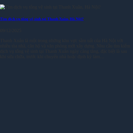
Tìm dịch vụ tổng vệ sinh tại Thanh Xuân, Hà Nội?
09/12/2025
Thanh Xuân là một trong những khu vực sầm uất của Hà Nội với
nhiều tòa nhà, căn hộ và văn phòng mới xây dựng. Nhu cầu tìm kiếm
dịch vụ tổng vệ sinh tại Thanh Xuân ngày càng tăng, đặc biệt là sau
khi sửa chữa, trước khi chuyển nhà hoặc định kỳ làm…