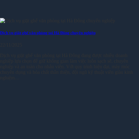
Dịch vụ giặt ghế văn phòng tại Hà Đông chuyên nghiệp
22/11/2025
Dịch vụ giặt ghế văn phòng tại Hà Đông đang được nhiều doanh
nghiệp lựa chọn để giữ không gian làm việc luôn sạch sẽ, chuyên
nghiệp và an toàn cho nhân viên. Với quy trình hiện đại, máy móc
chuyên dụng và hóa chất thân thiện, đội ngũ kỹ thuật viên giàu kinh
nghiệm…