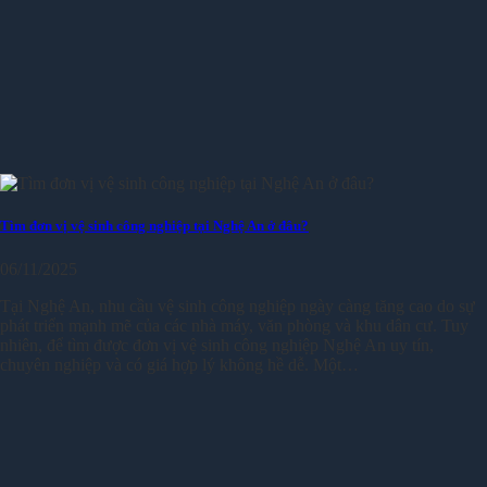
Tìm đơn vị vệ sinh công nghiệp tại Nghệ An ở đâu?
06/11/2025
Tại Nghệ An, nhu cầu vệ sinh công nghiệp ngày càng tăng cao do sự
phát triển mạnh mẽ của các nhà máy, văn phòng và khu dân cư. Tuy
nhiên, để tìm được đơn vị vệ sinh công nghiệp Nghệ An uy tín,
chuyên nghiệp và có giá hợp lý không hề dễ. Một…