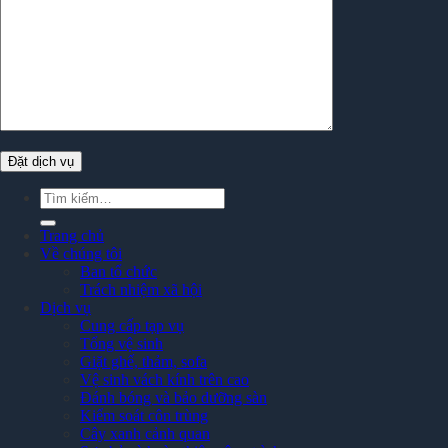
Tìm
kiếm:
Trang chủ
Về chúng tôi
Ban tổ chức
Trách nhiệm xã hội
Dịch vụ
Cung cấp tạp vụ
Tổng vệ sinh
Giặt ghế, thảm, sofa
Vệ sinh vách kính trên cao
Đánh bóng và bảo dưỡng sàn
Kiểm soát côn trùng
Cây xanh cảnh quan