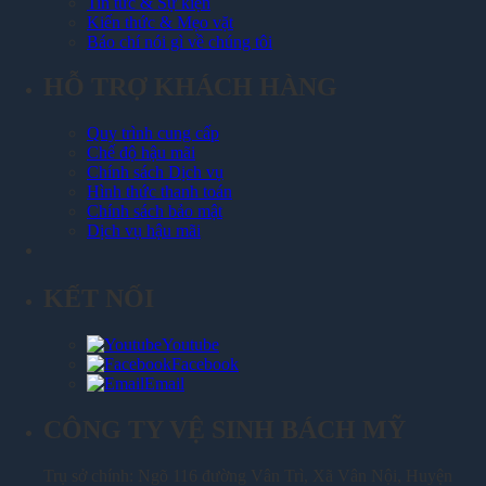
Tin tức & Sự kiện
Kiến thức & Mẹo vặt
Báo chí nói gì về chúng tôi
HỖ TRỢ KHÁCH HÀNG
Quy trình cung cấp
Chế độ hậu mãi
Chính sách Dịch vụ
Hình thức thanh toán
Chính sách bảo mật
Dịch vụ hậu mãi
KẾT NỐI
Youtube
Facebook
Email
CÔNG TY VỆ SINH BÁCH MỸ
Trụ sở chính: Ngõ 116 đường Vân Trì, Xã Vân Nội, Huyện