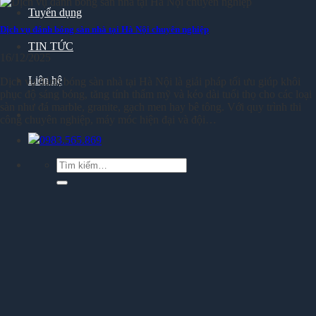
Tuyển dụng
Dịch vụ đánh bóng sàn nhà tại Hà Nội chuyên nghiệp
TIN TỨC
16/12/2025
Liên hệ
Dịch vụ đánh bóng sàn nhà tại Hà Nội là giải pháp tối ưu giúp khôi
phục độ sáng bóng, tăng tính thẩm mỹ và kéo dài tuổi thọ cho các loại
sàn như đá marble, granite, gạch men hay bê tông. Với quy trình thi
công chuyên nghiệp, máy móc hiện đại và đội…
0983.565.869
Tìm
kiếm: