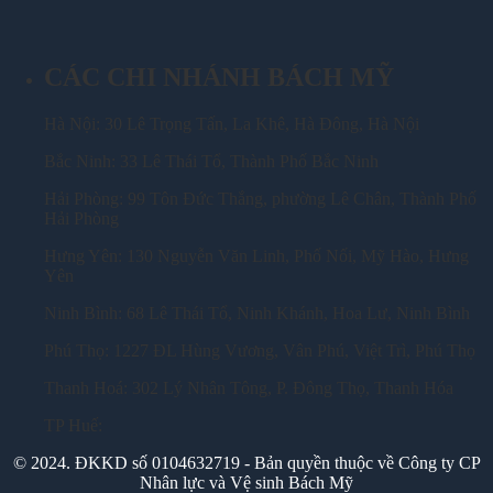
CÁC CHI NHÁNH BÁCH MỸ
Hà Nội: 30 Lê Trọng Tấn, La Khê, Hà Đông, Hà Nội
Bắc Ninh: 33 Lê Thái Tổ, Thành Phố Bắc Ninh
Hải Phòng: 99 Tôn Đức Thắng, phường Lê Chân, Thành Phố
Hải Phòng
Hưng Yên: 130 Nguyễn Văn Linh, Phố Nối, Mỹ Hào, Hưng
Yên
Ninh Bình: 68 Lê Thái Tổ, Ninh Khánh, Hoa Lư, Ninh Bình
Phú Thọ: 1227 ĐL Hùng Vương, Vân Phú, Việt Trì, Phú Thọ
Thanh Hoá: 302 Lý Nhân Tông, P. Đông Thọ, Thanh Hóa
TP Huế:
© 2024. ĐKKD số 0104632719 - Bản quyền thuộc về Công ty CP
Nhân lực và Vệ sinh Bách Mỹ