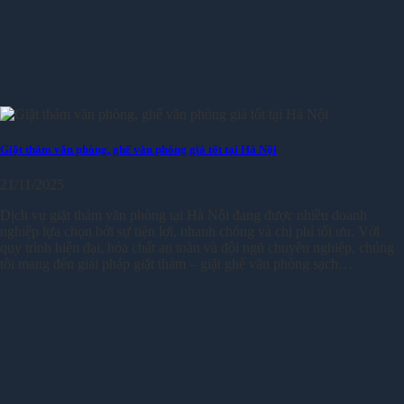
Giặt thảm văn phòng, ghế văn phòng giá tốt tại Hà Nội
21/11/2025
Dịch vụ giặt thảm văn phòng tại Hà Nội đang được nhiều doanh
nghiệp lựa chọn bởi sự tiện lợi, nhanh chóng và chi phí tối ưu. Với
quy trình hiện đại, hóa chất an toàn và đội ngũ chuyên nghiệp, chúng
tôi mang đến giải pháp giặt thảm – giặt ghế văn phòng sạch…