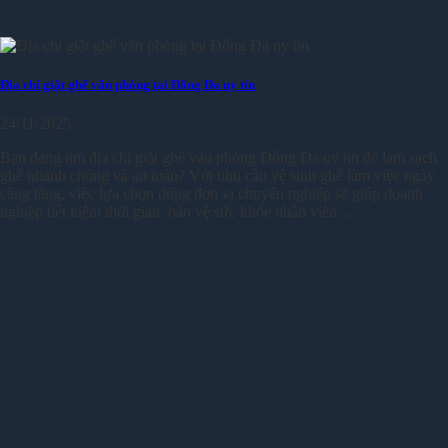
Địa chỉ giặt ghế văn phòng tại Đống Đa uy tín
24/11/2025
Bạn đang tìm địa chỉ giặt ghế văn phòng Đống Đa uy tín để làm sạch
ghế nhanh chóng và an toàn? Với nhu cầu vệ sinh ghế làm việc ngày
càng tăng, việc lựa chọn đúng đơn vị chuyên nghiệp sẽ giúp doanh
nghiệp tiết kiệm thời gian, bảo vệ sức khỏe nhân viên…