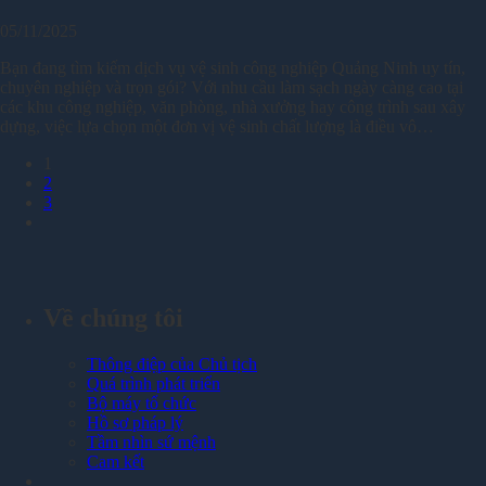
05/11/2025
Bạn đang tìm kiếm dịch vụ vệ sinh công nghiệp Quảng Ninh uy tín,
chuyên nghiệp và trọn gói? Với nhu cầu làm sạch ngày càng cao tại
các khu công nghiệp, văn phòng, nhà xưởng hay công trình sau xây
dựng, việc lựa chọn một đơn vị vệ sinh chất lượng là điều vô…
1
2
3
Về chúng tôi
Thông điệp của Chủ tịch
Quá trình phát triển
Bộ máy tổ chức
Hồ sơ pháp lý
Tầm nhìn sứ mệnh
Cam kết