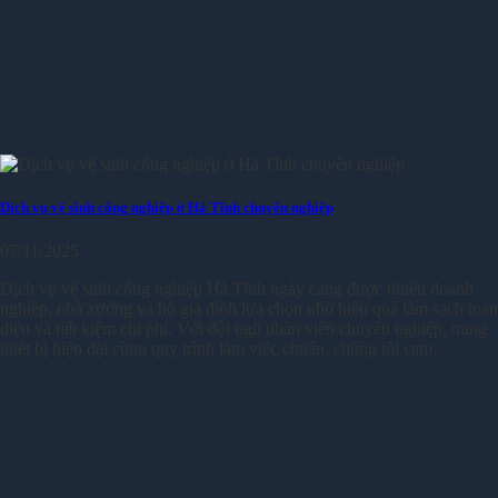
Dịch vụ vệ sinh công nghiệp ở Hà Tĩnh chuyên nghiệp
07/11/2025
Dịch vụ vệ sinh công nghiệp Hà Tĩnh ngày càng được nhiều doanh
nghiệp, nhà xưởng và hộ gia đình lựa chọn nhờ hiệu quả làm sạch toàn
diện và tiết kiệm chi phí. Với đội ngũ nhân viên chuyên nghiệp, trang
thiết bị hiện đại cùng quy trình làm việc chuẩn, chúng tôi cam…