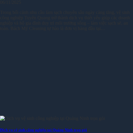
06/11/2025
Trong bối cảnh nhu cầu làm sạch chuyên sâu ngày càng tăng, vệ sinh
công nghiệp Tuyên Quang trở thành dịch vụ thiết yếu giúp các doanh
nghiệp và hộ gia đình duy trì môi trường sống – làm việc sạch sẽ, an
toàn. Bách Mỹ Cleaning tự hào là đơn vị hàng đầu tại…
Dịch vụ vệ sinh công nghiệp tại Quảng Ninh trọn gói