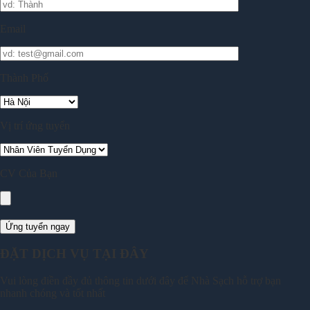
Email
Thành Phố
Vị trí ứng tuyển
CV Của Bạn
ĐẶT DỊCH VỤ TẠI ĐÂY
Vui lòng điền đầy đủ thông tin dưới đây để Nhà Sạch hỗ trợ bạn
nhanh chóng và tốt nhất