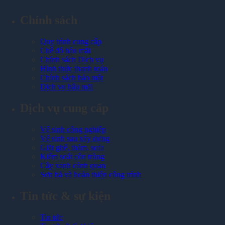
Chính sách
Quy trình cung cấp
Chế độ hậu mãi
Chính sách Dịch vụ
Hình thức thanh toán
Chính sách bảo mật
Dịch vụ hậu mãi
Dịch vụ cung cấp
Vệ sinh công nghiệp
Vệ sinh sau xây dựng
Giặt ghế, thảm, sofa
Kiểm soát côn trùng
Cây xanh cảnh quan
Sơn bả và hoàn thiện công trình
Tin tức & sự kiện
Tin tức