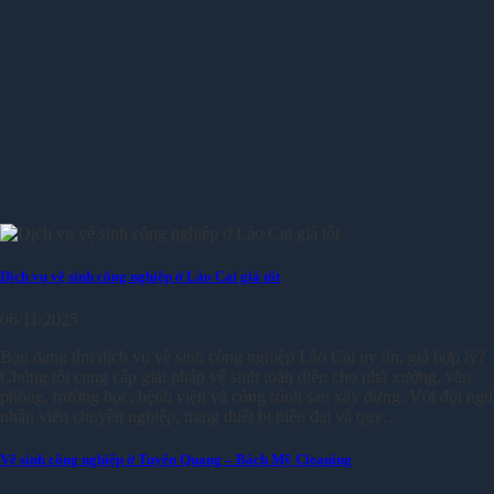
Dịch vụ vệ sinh công nghiệp ở Lào Cai giá tốt
06/11/2025
Bạn đang tìm dịch vụ vệ sinh công nghiệp Lào Cai uy tín, giá hợp lý?
Chúng tôi cung cấp giải pháp vệ sinh toàn diện cho nhà xưởng, văn
phòng, trường học, bệnh viện và công trình sau xây dựng. Với đội ngũ
nhân viên chuyên nghiệp, trang thiết bị hiện đại và quy…
Vệ sinh công nghiệp ở Tuyên Quang – Bách Mỹ Cleaning