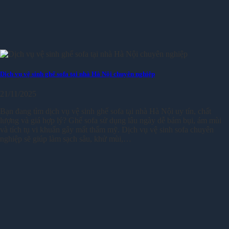
Dịch vụ vệ sinh ghế sofa tại nhà Hà Nội chuyên nghiệp
21/11/2025
Bạn đang tìm dịch vụ vệ sinh ghế sofa tại nhà Hà Nội uy tín, chất
lượng và giá hợp lý? Ghế sofa sử dụng lâu ngày dễ bám bụi, ám mùi
và tích tụ vi khuẩn gây mất thẩm mỹ. Dịch vụ vệ sinh sofa chuyên
nghiệp sẽ giúp làm sạch sâu, khử mùi,…