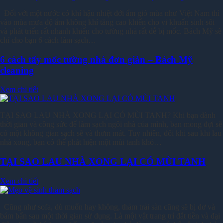
Đối với một nước có khí hậu nhiệt đới ẩm gió mùa như Việt Nam thì
vào mùa mưa độ ẩm không khí tăng cao khiến cho vi khuẩn sinh sôi
và phát triển rất nhanh khiến cho tường nhà rất dễ bị mốc. Bách Mỹ sẽ
chỉ cho bạn 6 cách làm sạch…
6 cách tẩy mốc tường nhà đơn giản – Bách Mỹ
cleaning
Xem chi tiết
TẠI SAO LAU NHÀ XONG LẠI CÓ MÙI TANH? Khi bạn dành
thời gian và công sức để làm sạch ngôi nhà của mình, bạn mong đợi sẽ
có một không gian sạch sẽ và thơm mát. Tuy nhiên, đôi khi sau khi lau
nhà xong, bạn có thể phát hiện một mùi tanh khó…
TẠI SAO LAU NHÀ XONG LẠI CÓ MÙI TANH
Xem chi tiết
Cũng như sofa, dù muốn hay không, thảm trải sàn cũng sẽ bị dơ và
bám bẩn sau một thời gian sử dụng. Là một vật trang trí đắt tiền và đại