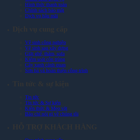
Hình thức thanh toán
Chính sách bảo mật
Dịch vụ hậu mãi
Dịch vụ cung cấp
Vệ sinh công nghiệp
Vệ sinh sau xây dựng
Giặt ghế, thảm, sofa
Kiểm soát côn trùng
Cây xanh cảnh quan
Sơn bả và hoàn thiện công trình
Tin tức & sự kiện
Tin tức
Tin tức & Sự kiện
Kiến thức & Mẹo vặt
Báo chí nói gì về chúng tôi
HỖ TRỢ KHÁCH HÀNG