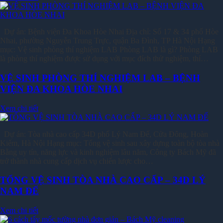
Dự án: Bệnh viện Đa Khoa Hòe Nhai Địa chỉ: Số 17 & 34 phố Hòe
Nhai, phường Nguyễn Trung Trực, quận Ba Đình, TP Hà Nội Hạng
mục: Vệ sinh phòng thí nghiệm LAB Phòng LAB là gì? Phòng LAB
là phòng thí nghiệm được sử dụng với mục đích thử nghiệm, thí…
VỆ SINH PHÒNG THÍ NGHIỆM LAB – BỆNH
VIỆN ĐA KHOA HÒE NHAI
Xem chi tiết
Dự án: Tòa nhà cao cấp 34D phố Lý Nam Đế, Cửa Đông, Hoàn
Kiếm, Hà Nội Hạng mục: Tổng vệ sinh sau xây dựng toàn bộ tòa nhà
Bằng uy tín, năng lực và kinh nghiệm lâu năm, Công ty Bách Mỹ đã
trở thành nhà cung cấp dịch vụ chiến lược cho…
TỔNG VỆ SINH TÒA NHÀ CAO CẤP – 34D LÝ
NAM ĐẾ
Xem chi tiết