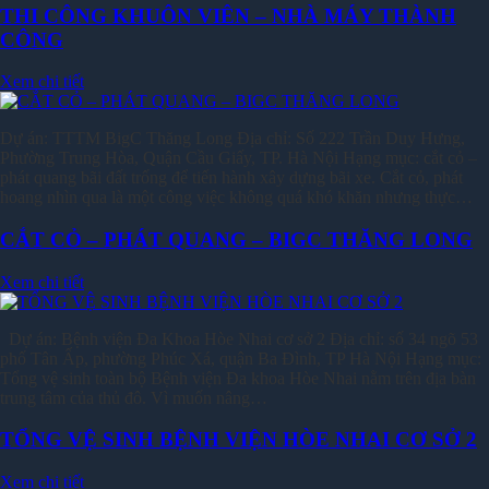
THI CÔNG KHUÔN VIÊN – NHÀ MÁY THÀNH
CÔNG
Xem chi tiết
Dự án: TTTM BigC Thăng Long Địa chỉ: Số 222 Trần Duy Hưng,
Phường Trung Hòa, Quận Cầu Giấy, TP. Hà Nội Hạng mục: cắt cỏ –
phát quang bãi đất trống để tiến hành xây dựng bãi xe. Cắt cỏ, phát
hoang nhìn qua là một công việc không quá khó khăn nhưng thực…
CẮT CỎ – PHÁT QUANG – BIGC THĂNG LONG
Xem chi tiết
Dự án: Bệnh viện Đa Khoa Hòe Nhai cơ sở 2 Địa chỉ: số 34 ngõ 53
phố Tân Ấp, phường Phúc Xá, quận Ba Đình, TP Hà Nội Hạng mục:
Tổng vệ sinh toàn bộ Bệnh viện Đa khoa Hòe Nhai nằm trên địa bàn
trung tâm của thủ đô. Vì muốn nâng…
TỔNG VỆ SINH BỆNH VIỆN HÒE NHAI CƠ SỞ 2
Xem chi tiết