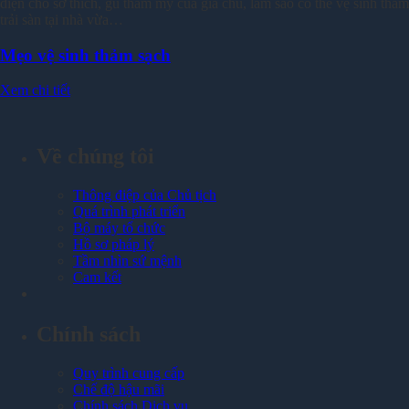
diện cho sở thích, gu thẩm mỹ của gia chủ, làm sao có thể vệ sinh thảm
trải sàn tại nhà vừa…
Mẹo vệ sinh thảm sạch
Xem chi tiết
Về chúng tôi
Thông điệp của Chủ tịch
Quá trình phát triển
Bộ máy tổ chức
Hồ sơ pháp lý
Tầm nhìn sứ mệnh
Cam kết
Chính sách
Quy trình cung cấp
Chế độ hậu mãi
Chính sách Dịch vụ