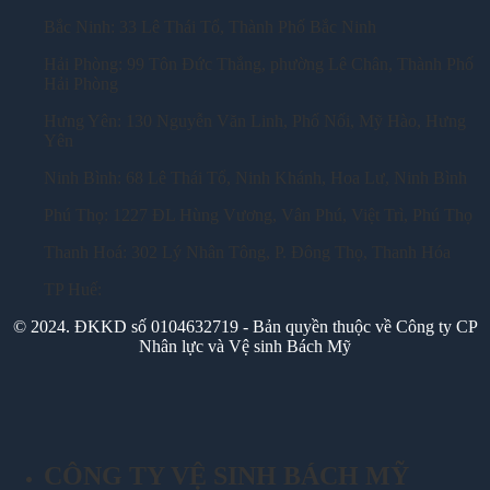
Bắc Ninh: 33 Lê Thái Tổ, Thành Phố Bắc Ninh
Hải Phòng: 99 Tôn Đức Thắng, phường Lê Chân, Thành Phố
Hải Phòng
Hưng Yên: 130 Nguyễn Văn Linh, Phố Nối, Mỹ Hào, Hưng
Yên
Ninh Bình: 68 Lê Thái Tổ, Ninh Khánh, Hoa Lư, Ninh Bình
Phú Thọ: 1227 ĐL Hùng Vương, Vân Phú, Việt Trì, Phú Thọ
Thanh Hoá: 302 Lý Nhân Tông, P. Đông Thọ, Thanh Hóa
TP Huế:
© 2024. ĐKKD số 0104632719 - Bản quyền thuộc về Công ty CP
Nhân lực và Vệ sinh Bách Mỹ
CÔNG TY VỆ SINH BÁCH MỸ