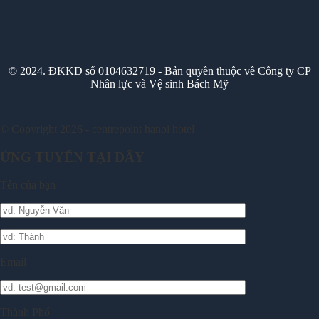
© 2024. ĐKKD số 0104632719 - Bản quyền thuộc về Công ty CP
Nhân lực và Vệ sinh Bách Mỹ
© Copyright 2026 - centrepoint hanoi hotel
ỨNG TUYỂN TẠI ĐÂY
Tên của bạn
Email
Thành Phố