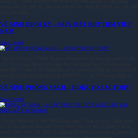
Công Ty TNHH Rhythm Precision Việt Nam là đơn vị hoạt động
trong lĩnh vực thiết kế, sản xuất khuôn đúc nhựa độ chính xác cao, sản
xuất, gia công,…
VỆ SINH ĐỊNH KỲ – NHÀ MÁY RHYTHM VIỆT
NAM
Xem chi tiết
Dự án: Công ty TNHH Hokuyo Precision Việt Nam Địa chỉ: Lô 38-
2 KCN, Quang Minh, Mê Linh, Hà Nội Hạng mục: Vệ sinh phòng
sạch HPV Công ty CP Nhân lực và Vệ sinh Bách Mỹ đã tiến hành vệ
sinh 02 phòng sạch tại nhà máy HOKUYO – KCN Quang Minh và…
VỆ SINH PHÒNG SẠCH – HOKUYO FACTORY
Xem chi tiết
Dự án: Nhà máy YOKOWO Hạng mục: Tổng vệ sinh – khắc phục
sự cố tràn dầu tại nhà máy YOKOWO Địa chỉ: KCN Đồng Văn II,
huyện Duy Tiên, Hà Nam Do gặp sự cố thiết bị nên một số phòng tại
nhà máy YOKOWO bị dầu máy tràn vào, điều này khiến…