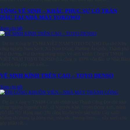
TỔNG VỆ SINH – KHẮC PHỤC SỰ CỐ TRÀN
DẦU TẠI NHÀ MÁY YOKOWO
Xem chi tiết
Dự án: Công ty TNHH VIỆT NAM TOYO DENSO Địa chỉ: Khu
công nghiệp Nam Sách, Xã Nam Đồng, Phường Ái Quốc, Thành phố
Hải Dương, Hải Dương Hạng mục: Vệ sinh kínhh Công ty TNHH
VIỆT NAM TOYO DENSO (Là công ty 100% vốn đầu tư Nhật Bản)
chuyên lắp ráp linh kiện…
VỆ SINH KÍNH TRÊN CAO – TOYO DENSO
Xem chi tiết
Dự án: Công ty TNHH Cơ khí chính xác Thành Công Địa chỉ: khu
công nghiệp Nguyên Khê, xã Nguyên Khê, huyện Đông Anh, thành
phố Hà Nội Hạng mục: Thi công khuôn viên sần vườn Cây xanh
không chỉ mang lại bóng mát, màu sắc, hương thơm…, cây xanh còn
góp phần rất…