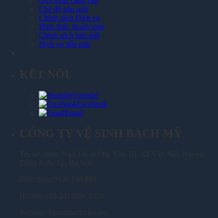
Quy trình cung cấp
Chế độ hậu mãi
Chính sách Dịch vụ
Hình thức thanh toán
Chính sách bảo mật
Dịch vụ hậu mãi
KẾT NỐI
Youtube
Facebook
Email
CÔNG TY VỆ SINH BÁCH MỸ
Trụ sở chính: Ngõ 116 đường Vân Trì, Xã Vân Nội, Huyện
Đông Anh, Tp. Hà Nội
Điện thoại:0926 198 889
Hotline: (84-24) 6686 5858
Website: Vesinhbachmy.com