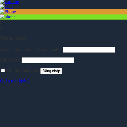
x
x
Đăng nhập
Tên tài khoản hoặc địa chỉ email
*
Mật khẩu
*
Ghi nhớ mật khẩu
Đăng nhập
Quên mật khẩu?