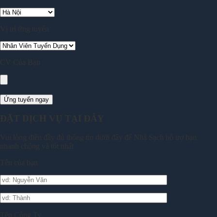
Vị trí ứng tuyển
CV Của Bạn
ĐẶT DỊCH VỤ TẠI ĐÂY
Vui lòng điền đầy đủ thông tin dưới đây để Nhà Sạch hỗ trợ bạn
nhanh chóng và tốt nhất
Tên của bạn
Tên Công Ty