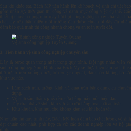
Sau khi khảo sát, Bách Mỹ tiến hành lên kế hoạch vệ sinh chi tiết bao
gồm nhân sự, thời gian thi công và danh mục công việc cụ thể. Các
thiết bị chuyên dụng như máy hút bụi công nghiệp, máy chà sàn, hóa
chất tẩy rửa thân thiện môi trường đều được chuẩn bị đầy đủ nhằm
đảm bảo quá trình thi công nhanh chóng và an toàn tuyệt đối.
Vệ sinh công nghiệp Tuyên Quang
3. Tiến hành vệ sinh công nghiệp chuyên sâu
Đây là bước quan trọng nhất trong quy trình. Đội ngũ nhân viên vệ
sinh công nghiệp Nam Định của Bách Mỹ sẽ thực hiện làm sạch theo
thứ tự từ trên xuống dưới, từ trong ra ngoài, đảm bảo không bỏ sót
khu vực nào.
Làm sạch trần, tường, kính và quạt trần bằng dụng cụ chuyên
dụng.
Vệ sinh sàn, thảm, ghế, rèm cửa bằng máy móc hiện đại.
Tẩy rửa nhà vệ sinh, khu vực ẩm ướt bằng hóa chất an toàn.
Khử khuẩn, khử mùi cho không gian sau khi hoàn tất.
Nhờ tuân thủ quy trình này, Bách Mỹ luôn đảm bảo chất lượng vệ sinh
đạt chuẩn cao nhất, phù hợp cả với các doanh nghiệp lớn và hộ gia
đình.