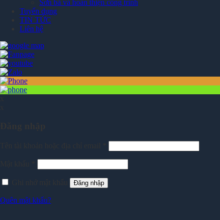
Sơn bả và hoàn thiện công trình
Tuyển dụng
TIN TỨC
Liên hệ
x
x
Đăng nhập
Tên tài khoản hoặc địa chỉ email
*
Mật khẩu
*
Ghi nhớ mật khẩu
Đăng nhập
Quên mật khẩu?