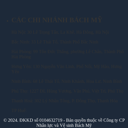
CÁC CHI NHÁNH BÁCH MỸ
Hà Nội: 30 Lê Trọng Tấn, La Khê, Hà Đông, Hà Nội
Bắc Ninh: 33 Lê Thái Tổ, Thành Phố Bắc Ninh
Hải Phòng: 99 Tôn Đức Thắng, phường Lê Chân, Thành Phố
Hải Phòng
Hưng Yên: 130 Nguyễn Văn Linh, Phố Nối, Mỹ Hào, Hưng
Yên
Ninh Bình: 68 Lê Thái Tổ, Ninh Khánh, Hoa Lư, Ninh Bình
Phú Thọ: 1227 ĐL Hùng Vương, Vân Phú, Việt Trì, Phú Thọ
Thanh Hoá: 302 Lý Nhân Tông, P. Đông Thọ, Thanh Hóa
TP Huế:
© 2024. ĐKKD số 0104632719 - Bản quyền thuộc về Công ty CP
Nhân lực và Vệ sinh Bách Mỹ