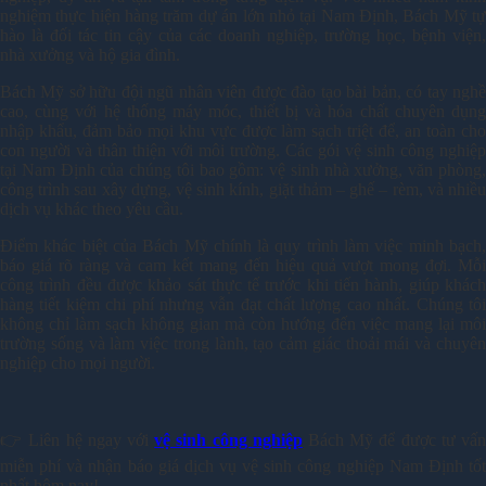
nghiệm thực hiện hàng trăm dự án lớn nhỏ tại Nam Định, Bách Mỹ tự
hào là đối tác tin cậy của các doanh nghiệp, trường học, bệnh viện,
nhà xưởng và hộ gia đình.
Bách Mỹ sở hữu đội ngũ nhân viên được đào tạo bài bản, có tay nghề
cao, cùng với hệ thống máy móc, thiết bị và hóa chất chuyên dụng
nhập khẩu, đảm bảo mọi khu vực được làm sạch triệt để, an toàn cho
con người và thân thiện với môi trường. Các gói vệ sinh công nghiệp
tại Nam Định của chúng tôi bao gồm: vệ sinh nhà xưởng, văn phòng,
công trình sau xây dựng, vệ sinh kính, giặt thảm – ghế – rèm, và nhiều
dịch vụ khác theo yêu cầu.
Điểm khác biệt của Bách Mỹ chính là quy trình làm việc minh bạch,
báo giá rõ ràng và cam kết mang đến hiệu quả vượt mong đợi. Mỗi
công trình đều được khảo sát thực tế trước khi tiến hành, giúp khách
hàng tiết kiệm chi phí nhưng vẫn đạt chất lượng cao nhất. Chúng tôi
không chỉ làm sạch không gian mà còn hướng đến việc mang lại môi
trường sống và làm việc trong lành, tạo cảm giác thoải mái và chuyên
nghiệp cho mọi người.
👉 Liên hệ ngay với
vệ sinh công nghiệp
Bách Mỹ để được tư vấ
miễn phí và nhận báo giá dịch vụ vệ sinh công nghiệp Nam Định tốt
nhất hôm nay!