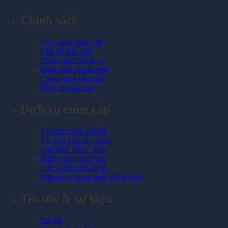
Chính sách
Quy trình cung cấp
Chế độ hậu mãi
Chính sách Dịch vụ
Hình thức thanh toán
Chính sách bảo mật
Dịch vụ hậu mãi
Dịch vụ cung cấp
Vệ sinh công nghiệp
Vệ sinh sau xây dựng
Giặt ghế, thảm, sofa
Kiểm soát côn trùng
Cây xanh cảnh quan
Sơn bả và hoàn thiện công trình
Tin tức & sự kiện
Tin tức