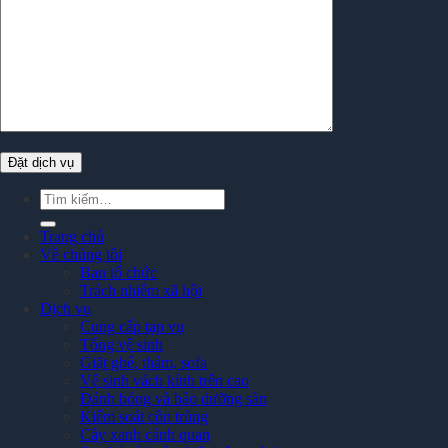
Tìm
kiếm:
Trang chủ
Về chúng tôi
Ban tổ chức
Trách nhiệm xã hội
Dịch vụ
Cung cấp tạp vụ
Tổng vệ sinh
Giặt ghế, thảm, sofa
Vệ sinh vách kính trên cao
Đánh bóng và bảo dưỡng sàn
Kiểm soát côn trùng
Cây xanh cảnh quan