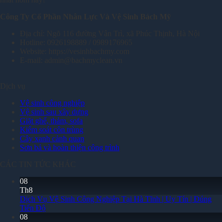
Công Ty Cổ Phần Nhân Lực Và Vệ Sinh Bách Mỹ
Địa chỉ: Ngõ 116 đường Vân Trì, xã Phúc Thịnh, Hà Nội
Hotline: 0926198889 / 0989176965
Website: https://vesinhbachmy.com
E-mail: admin@bachmyclean.vn
Dịch vụ
Vệ sinh công nghiệp
Vệ sinh sau xây dựng
Giặt ghế, thảm, sofa
Kiểm soát côn trùng
Cây xanh cảnh quan
Sơn bả và hoàn thiện công trình
CÁC TIN TỨC KHÁC
08
Th8
Dịch Vụ Vệ Sinh Công Nghiệp Tại Hà Tĩnh | Uy Tín | Đúng
Tiến Độ
08