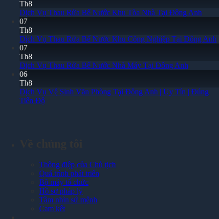
Th8
Dịch Vụ Thau Rửa Bể Nước Khu Tòa Nhà Tại Đông Anh
07
Th8
Dịch Vụ Thau Rửa Bể Nước Khu Công Nghiệp Tại Đông Anh
07
Th8
Dịch Vụ Thau Rửa Bể Nước Nhà Máy Tại Đông Anh
06
Th8
Dịch Vụ Vệ Sinh Văn Phòng Tại Đông Anh | Uy Tín | Đúng
Tiến Độ
Về chúng tôi
Thông điệp của Chủ tịch
Quá trình phát triển
Bộ máy tổ chức
Hồ sơ pháp lý
Tầm nhìn sứ mệnh
Cam kết