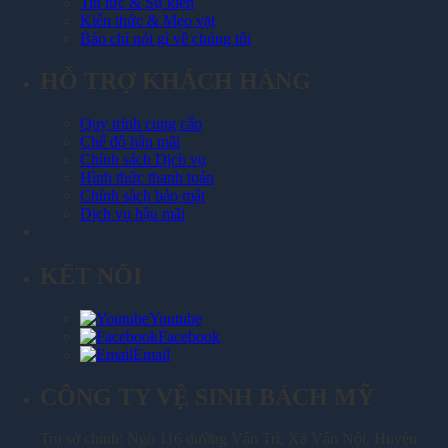
Tin tức & Sự kiện
Kiến thức & Mẹo vặt
Báo chí nói gì về chúng tôi
HỖ TRỢ KHÁCH HÀNG
Quy trình cung cấp
Chế độ hậu mãi
Chính sách Dịch vụ
Hình thức thanh toán
Chính sách bảo mật
Dịch vụ hậu mãi
KẾT NỐI
Youtube
Facebook
Email
CÔNG TY VỆ SINH BÁCH MỸ
Trụ sở chính: Ngõ 116 đường Vân Trì, Xã Vân Nội, Huyện