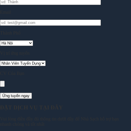
Email
Thành Phố
Vị trí ứng tuyển
CV Của Bạn
ĐẶT DỊCH VỤ TẠI ĐÂY
Vui lòng điền đầy đủ thông tin dưới đây để Nhà Sạch hỗ trợ bạn
nhanh chóng và tốt nhất