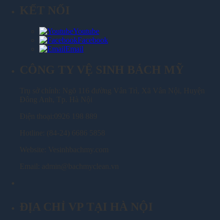
KẾT NỐI
Youtube
Facebook
Email
CÔNG TY VỆ SINH BÁCH MỸ
Trụ sở chính: Ngõ 116 đường Vân Trì, Xã Vân Nội, Huyện
Đông Anh, Tp. Hà Nội
Điện thoại:0926 198 889
Hotline: (84-24) 6686 5858
Website: Vesinhbachmy.com
Email: admin@bachmyclean.vn
ĐỊA CHỈ VP TẠI HÀ NỘI