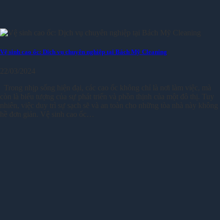
Vệ sinh cao ốc: Dịch vụ chuyên nghiệp tại Bách Mỹ Cleaning
22/03/2024
Trong nhịp sống hiện đại, các cao ốc không chỉ là nơi làm việc, mà
còn là biểu tượng của sự phát triển và phồn thịnh của một đô thị. Tuy
nhiên, việc duy trì sự sạch sẽ và an toàn cho những tòa nhà này không
hề đơn giản. Vệ sinh cao ốc…