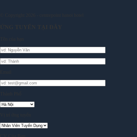
© Copyright 2026 - centrepoint hanoi hotel
ỨNG TUYỂN TẠI ĐÂY
Tên của bạn
Email
Thành Phố
Vị trí ứng tuyển
CV Của Bạn