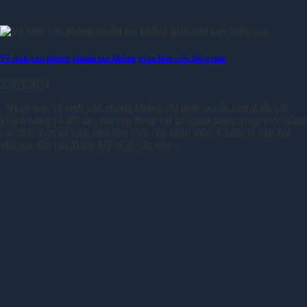
Vệ sinh văn phòng chuẩn tạo không gian làm việc hiệu quả
22/03/2024
Ngày nay, vệ sinh văn phòng không chỉ giúp tạo ấn tượng tốt với
khách hàng và đối tác, mà còn đóng vai trò quan trọng trong việc nâng
cao tinh thần và hiệu suất làm việc của nhân viên. Chính vì vậy, bài
viết sau đây của Bách Mỹ sẽ đi sâu vào…