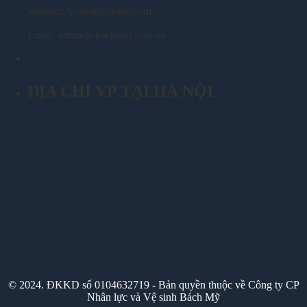
Website: Vesinhbachmy.com
Email: admin@bachmyclean.vn
ĐỊA CHỈ VP TẠI HÀ NỘI
© 2024. ĐKKD số 0104632719 - Bản quyền thuộc về Công ty CP
Nhân lực và Vệ sinh Bách Mỹ