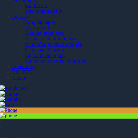
Ban tổ chức
Trách nhiệm xã hội
Dịch vụ
Cung cấp tạp vụ
Tổng vệ sinh
Giặt ghế, thảm, sofa
Vệ sinh vách kính trên cao
Đánh bóng và bảo dưỡng sàn
Kiểm soát côn trùng
Cây xanh cảnh quan
Sơn bả và hoàn thiện công trình
Tuyển dụng
TIN TỨC
Liên hệ
x
x