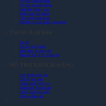
Vệ sinh công nghiệp
Vệ sinh sau xây dựng
Giặt ghế, thảm, sofa
Kiểm soát côn trùng
Cây xanh cảnh quan
Sơn bả và hoàn thiện công trình
Tin tức & sự kiện
Tin tức
Tin tức & Sự kiện
Kiến thức & Mẹo vặt
Báo chí nói gì về chúng tôi
HỖ TRỢ KHÁCH HÀNG
Quy trình cung cấp
Chế độ hậu mãi
Chính sách Dịch vụ
Hình thức thanh toán
Chính sách bảo mật
Dịch vụ hậu mãi