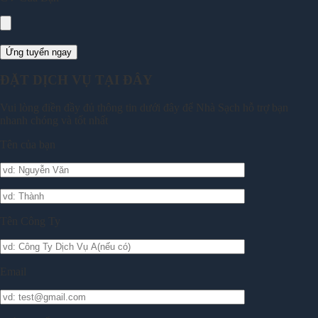
ĐẶT DỊCH VỤ TẠI ĐÂY
Vui lòng điền đầy đủ thông tin dưới đây để Nhà Sạch hỗ trợ bạn
nhanh chóng và tốt nhất
Tên của bạn
Tên Công Ty
Email