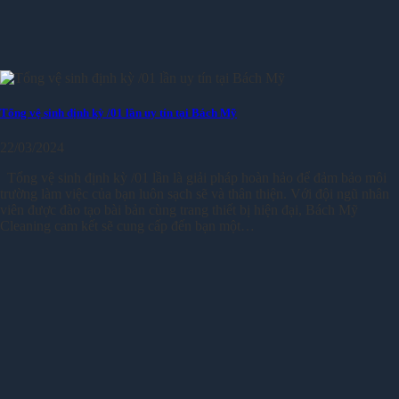
Tổng vệ sinh định kỳ /01 lần uy tín tại Bách Mỹ
22/03/2024
Tổng vệ sinh định kỳ /01 lần là giải pháp hoàn hảo để đảm bảo môi
trường làm việc của bạn luôn sạch sẽ và thân thiện. Với đội ngũ nhân
viên được đào tạo bài bản cùng trang thiết bị hiện đại, Bách Mỹ
Cleaning cam kết sẽ cung cấp đến bạn một…