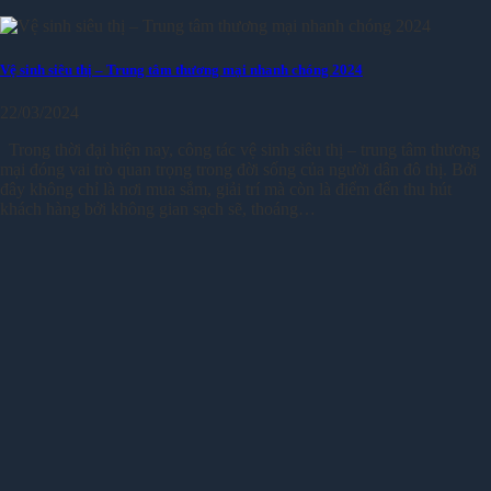
Vệ sinh siêu thị – Trung tâm thương mại nhanh chóng 2024
22/03/2024
Trong thời đại hiện nay, công tác vệ sinh siêu thị – trung tâm thương
mại đóng vai trò quan trọng trong đời sống của người dân đô thị. Bởi
đây không chỉ là nơi mua sắm, giải trí mà còn là điểm đến thu hút
khách hàng bởi không gian sạch sẽ, thoáng…