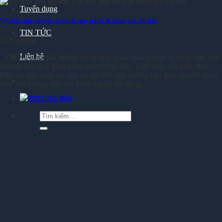
Tuyển dụng
Vệ sinh nhà xưởng: Lợi ích, quy trình & bảng giá chi tiết
TIN TỨC
22/03/2024
Liên hệ
Việc vệ sinh nhà xưởng có vẻ đơn giản, nhưng thực tế công việc này
đòi hỏi một quy trình khoa học và bài bản. Việc thiếu sót hoặc thực
hiện sai quy trình vệ sinh có thể dẫn đến những hậu quả nghiêm trọng
như ảnh hưởng đến sức khỏe người lao động….
0983.565.869
Tìm
kiếm: