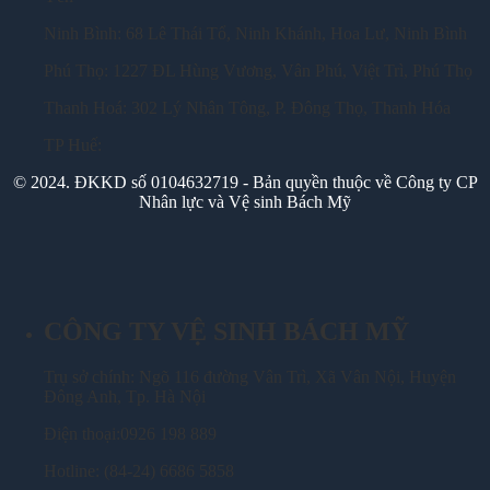
Ninh Bình: 68 Lê Thái Tổ, Ninh Khánh, Hoa Lư, Ninh Bình
Phú Thọ: 1227 ĐL Hùng Vương, Vân Phú, Việt Trì, Phú Thọ
Thanh Hoá: 302 Lý Nhân Tông, P. Đông Thọ, Thanh Hóa
TP Huế:
© 2024. ĐKKD số 0104632719 - Bản quyền thuộc về Công ty CP
Nhân lực và Vệ sinh Bách Mỹ
CÔNG TY VỆ SINH BÁCH MỸ
Trụ sở chính: Ngõ 116 đường Vân Trì, Xã Vân Nội, Huyện
Đông Anh, Tp. Hà Nội
Điện thoại:0926 198 889
Hotline: (84-24) 6686 5858