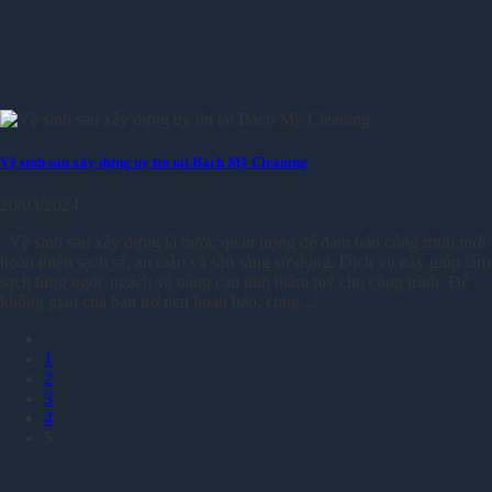
Vệ sinh sau xây dựng uy tín tại Bách Mỹ Cleaning
20/03/2024
Vệ sinh sau xây dựng là bước quan trọng để đảm bảo công trình mới
hoàn thiện sạch sẽ, an toàn và sẵn sàng sử dụng. Dịch vụ này giúp làm
sạch từng ngóc ngách và nâng cao tính thẩm mỹ cho công trình. Để
không gian của bạn trở nên hoàn hảo, cùng…
1
2
3
4
5