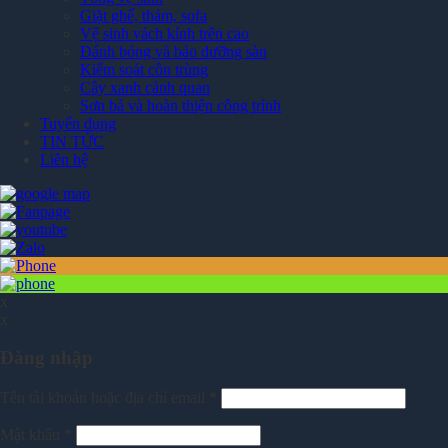
Giặt ghế, thảm, sofa
Vệ sinh vách kính trên cao
Đánh bóng và bảo dưỡng sàn
Kiểm soát côn trùng
Cây xanh cảnh quan
Sơn bả và hoàn thiện công trình
Tuyển dụng
TIN TỨC
Liên hệ
x
x
Đăng nhập
Tên tài khoản hoặc địa chỉ email
*
Mật khẩu
*