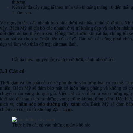
thương.
Nên cắt tỉa cây rụng lá theo mùa vào khoảng tháng 10 đến tháng
1 năm sau.
Về nguyên tắc, các nhánh to ở phía dưới và nhánh nhỏ sẽ ở trên. Như
vậy, Bách Mỹ sẽ cắt bỏ các nhánh ở vị trí không đẹp và tỉa bớt nhánh
đối diện để tạo thế đan xen. Đồng thời, trước khi cắt tỉa, chúng tôi sẽ
quan sát và chọn ra “mặt tiền của cây”. Các vết cắt cũng phải chéo,
đẹp và lõm vào thân để mặt cắt mau lành.
Cắt tỉa theo nguyên tắc cành to ở dưới, cành nhỏ ở trên
3.3 Cắt cỏ
Thời gian và tần suất cắt cỏ sẽ phụ thuộc vào từng loài cỏ cụ thể. Tuy
nhiên, Bách Mỹ sẽ đảm bảo mặt cỏ luôn bằng phẳng và không có cỏ
chuyển màu vàng do quá già. Việc cắt cỏ sẽ diễn ra vào những ngày
khô ráo để tránh tạo ra những vùng trũng không đồng đều. Đặc biệt,
dịch vụ
chăm sóc bảo dưỡng cây xan
h của Bách Mỹ sẽ đảm bả
chiều cao của cỏ từ khoảng
2,5 – 5cm.
Thực hiện cắt cỏ vào những ngày khô ráo