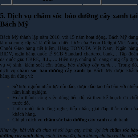
5. Dịch vụ chăm sóc bảo dưỡng cây xanh tại
Bách Mỹ
Bách Mỹ thành lập năm 2010, với 15 năm hoạt động, Bách Mỹ đang
là nhà cung cấp và là đối tác chiến lược của Aeon Delight Việt Nam,
Chuỗi Giao hàng tiết kiệm, Hãng TOYOTA Việt Nam, Ngân hàng
BIDV, ngân hàng quốc tế SCB Standard chartered bank,…Tập đoàn
đa quốc gia: CBRE, JLL,….
Hiện nay, chúng tôi đang cung cấp dịc
vụ vệ sinh, kiểm soát côn trùng,
bảo dưỡng cây xanh
,… Trong đó
dịch vụ
chăm sóc bảo dưỡng cây xanh
tại Bách Mỹ được khác
hàng tin dùng vì:
Sở hữu nguồn nhân lực dồi dào, được đào tạo bài bản với nhiều
năm kinh nghiệm.
Hoàn thành công việc đúng tiến độ và theo kế hoạch đã chốt
trước đó.
Luôn nhiệt tình lắng nghe, tiếp nhận, giải đáp thắc mắc của
khách hàng.
Chi phí dịch vụ
chăm sóc bảo dưỡng cây xanh
cạnh tranh.
Như vậy, bài viết đã chia sẻ tới bạn quy trình, lợi ích
chăm sóc bả
dưỡng cây xanh
đúng cách. Trong đó, bạn không chỉ tạo ra khu vườ