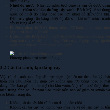
triển của cây.
Nhiệt độ nước:
Nhiệt độ nước tưới cũng là vấn đề được quan
tâm khi
chăm sóc bảo dưỡng cây xanh
. Bách Mỹ sẽ sử dụn
nước có nhiệt độ bằng hoặc cao hơn nhiệt độ đất/không khí.
Điều này giúp cân bằng nhiệt độ đất sau khi tưới nước, tránh
cây bị rụng lá và hoa.
Phương pháp tưới đa dạng:
gồm tưới bình, phun mưa, nh
giọt, tưới bình, ngâm chậu,…
Lượng nước tưới
: Lượng nước tưới được đảm bảo phù hợp với
từng loại cây và diện tích trồng. Điều này sẽ giúp cung cấp đủ
nước theo nhu cầu thực tế của khu vườn.
Phương pháp tưới nước nhỏ giọt
3.2 Cắt tỉa cành, tạo dáng cây
Việc cắt tỉa cành, tạo dáng sẽ được thực hiện liên tục theo chu kỳ phát
triển của cây. Điều này giúp cây không quá rợp bóng hoặc bị mất
dáng, đảm bảo giá trị thẩm mỹ cho khu vườn. Việc cắt tỉa sẽ được thực
hiện trung bình hai lần/năm vào trước mùa bão để giảm vi khuẩn và
sâu bệnh. Trong đó:
Không cắt tỉa cây khi cành con đang đâm chồi.
Không cắt tỉa cây vỏ mỏng vào mùa hè vì dễ làm cây bị tổn