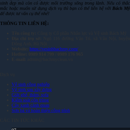
xinh đẹp mà còn có được môi trường sống trong lành. Nếu có thắc
mắc hoặc muốn sử dụng dịch vụ thì bạn có thể liên hệ với
Bách M
để được tư vấn cụ thể nhé!
THÔNG TIN LIÊN HỆ:
Tên công ty:
Công ty Cổ phần Nhân lực và Vệ sinh Bách Mỹ
Địa chỉ trụ sở:
Ngõ 116 đường Vân Trì, xã Vân Nội, huyệ
Đông Anh, Hà Nội
Website:
https://vesinhbachmy.com/
Hotline:
0989 914 799
/ 0989 176 965
E-mail:
admin@bachmyclean.vn
Dịch vụ
Vệ sinh công nghiệp
Vệ sinh sau xây dựng
Giặt ghế, thảm, sofa
Kiểm soát côn trùng
Cây xanh cảnh quan
Sơn bả và hoàn thiện công trình
CÁC TIN TỨC KHÁC