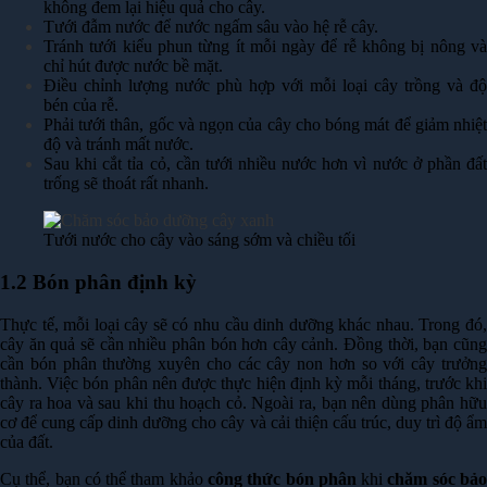
không đem lại hiệu quả cho cây.
Tưới đẫm nước để nước ngấm sâu vào hệ rễ cây.
Tránh tưới kiểu phun từng ít mỗi ngày để rễ không bị nông và
chỉ hút được nước bề mặt.
Điều chỉnh lượng nước phù hợp với mỗi loại cây trồng và độ
bén của rễ.
Phải tưới thân, gốc và ngọn của cây cho bóng mát để giảm nhiệt
độ và tránh mất nước.
Sau khi cắt tỉa cỏ, cần tưới nhiều nước hơn vì nước ở phần đất
trống sẽ thoát rất nhanh.
Tưới nước cho cây vào sáng sớm và chiều tối
1.2 Bón phân định kỳ
Thực tế, mỗi loại cây sẽ có nhu cầu dinh dưỡng khác nhau. Trong đó,
cây ăn quả sẽ cần nhiều phân bón hơn cây cảnh. Đồng thời, bạn cũng
cần bón phân thường xuyên cho các cây non hơn so với cây trưởng
thành. Việc bón phân nên được thực hiện định kỳ mỗi tháng, trước khi
cây ra hoa và sau khi thu hoạch cỏ. Ngoài ra, bạn nên dùng phân hữu
cơ để cung cấp dinh dưỡng cho cây và cải thiện cấu trúc, duy trì độ ẩm
của đất.
Cụ thể, bạn có thể tham khảo
công thức bón phân
khi
chăm sóc bả