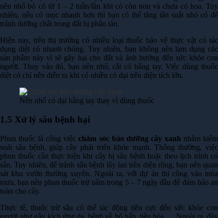
nên nhổ bỏ cỏ từ 1 – 2 tuần/lần khi cỏ còn non và chưa có hoa. Tuy
nhiên, nếu cỏ mọc nhanh hơn thì bạn có thể tăng tần suất nhỏ cỏ để
tránh dưỡng chất trong đất bị phân tán.
Hiện nay, trên thị trường có nhiều loại thuốc bảo vệ thực vật có tác
dụng diệt cỏ nhanh chóng. Tuy nhiên, bạn không nên lạm dụng các
sản phẩm này vì sẽ gây hại cho đất và ảnh hưởng đến sức khỏe con
người. Thay vào đó, bạn nên nhổ, cắt cỏ bằng tay. Việc dùng thuốc
diệt cỏ chỉ nên diễn ra khi có nhiều cỏ dại trên diện tích lớn.
Nên nhổ cỏ dại bằng tay thay vì dùng thuốc
1.5 Xử lý sâu bệnh hại
Phun thuốc là công việc
chăm sóc bảo dưỡng cây xanh
nhằm kiể
soát sâu bệnh, giúp cây phát triển khỏe mạnh. Thông thường, việc
phun thuốc cần thực hiện khi cây bị sâu bệnh hoặc theo lịch trình có
sẵn. Tuy nhiên, để tránh sâu bệnh lây lan trên diện rộng, bạn nên quan
sát khu vườn thường xuyên. Ngoài ra, với dự án thi công vào mùa
mưa, bạn nên phun thuốc trừ nấm trong 5 – 7 ngày đầu để đảm bảo an
toàn cho cây.
Thực tế, thuốc trừ sâu có thể tác động tiêu cực đến sức khỏe con
người như gây kích ứng da, bệnh về hô hấp, tiêu hóa,… Ngoài ra, đây