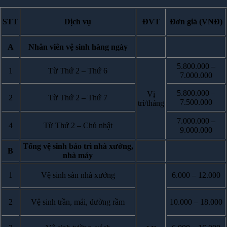
STT
Dịch vụ
ĐVT
Đơn giá (VNĐ)
A
Nhân viên vệ sinh hàng ngày
5.800.000 –
1
Từ Thứ 2 – Thứ 6
7.000.000
5.800.000 –
Vị
2
Từ Thứ 2 – Thứ 7
7.500.000
trí/tháng
7.000.000 –
4
Từ Thứ 2 – Chủ nhật
9.000.000
Tổng vệ sinh bảo trì nhà xưởng,
B
nhà máy
1
Vệ sinh sàn nhà xưởng
6.000 – 12.000
2
Vệ sinh trần, mái, đường rầm
10.000 – 18.000