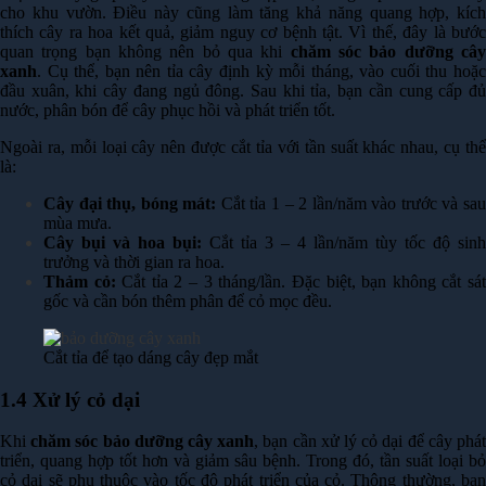
cho khu vườn. Điều này cũng làm tăng khả năng quang hợp, kích
thích cây ra hoa kết quả, giảm nguy cơ bệnh tật. Vì thế, đây là bước
quan trọng bạn không nên bỏ qua khi
chăm sóc bảo dưỡng câ
xanh
. Cụ thể, bạn nên tỉa cây định kỳ mỗi tháng, vào cuối thu hoặc
đầu xuân, khi cây đang ngủ đông. Sau khi tỉa, bạn cần cung cấp đủ
nước, phân bón để cây phục hồi và phát triển tốt.
Ngoài ra, mỗi loại cây nên được cắt tỉa với tần suất khác nhau, cụ thể
là:
Cây đại thụ, bóng mát:
Cắt tỉa 1 – 2 lần/năm vào trước và sa
mùa mưa.
Cây bụi và hoa bụi:
Cắt tỉa 3 – 4 lần/năm tùy tốc độ sinh
trưởng và thời gian ra hoa.
Thảm cỏ:
Cắt tỉa 2 – 3 tháng/lần. Đặc biệt, bạn không cắt sá
gốc và cần bón thêm phân để cỏ mọc đều.
Cắt tỉa để tạo dáng cây đẹp mắt
1.4 Xử lý cỏ dại
Khi
chăm sóc bảo dưỡng cây xanh
, bạn cần xử lý cỏ dại để cây phá
triển, quang hợp tốt hơn và giảm sâu bệnh. Trong đó, tần suất loại bỏ
cỏ dại sẽ phụ thuộc vào tốc độ phát triển của cỏ. Thông thường, bạn