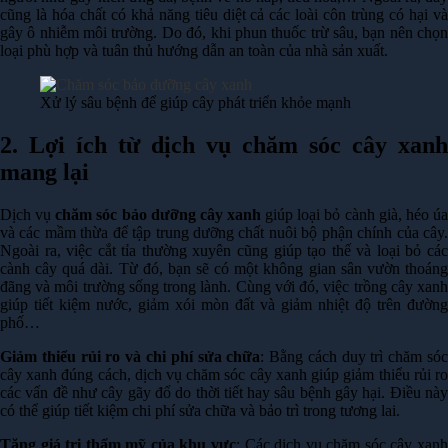
cũng là hóa chất có khả năng tiêu diệt cả các loài côn trùng có hại và
gây ô nhiễm môi trường. Do đó, khi phun thuốc trừ sâu, bạn nên chọn
loại phù hợp và tuân thủ hướng dẫn an toàn của nhà sản xuất.
Xử lý sâu bệnh để giúp cây phát triển khỏe mạnh
2. Lợi ích từ dịch vụ chăm sóc cây xanh
mang lại
Dịch vụ
chăm sóc bảo dưỡng cây xanh
giúp loại bỏ cành già, héo ú
và các mầm thừa để tập trung dưỡng chất nuôi bộ phận chính của cây.
Ngoài ra, việc cắt tỉa thường xuyên cũng giúp tạo thế và loại bỏ các
cành cây quá dài. Từ đó, bạn sẽ có một không gian sân vườn thoáng
đãng và môi trường sống trong lành. Cùng với đó, việc trồng cây xanh
giúp tiết kiệm nước, giảm xói mòn đất và giảm nhiệt độ trên đường
phố…
Giảm thiểu rủi ro và chi phí sửa chữa
: Bằng cách duy trì chăm só
cây xanh đúng cách, dịch vụ chăm sóc cây xanh giúp giảm thiểu rủi ro
các vấn đề như cây gãy đổ do thời tiết hay sâu bệnh gây hại. Điều này
có thể giúp tiết kiệm chi phí sửa chữa và bảo trì trong tương lai.
Tăng giá trị thẩm mỹ của khu vực
: Các dịch vụ chăm sóc cây xanh