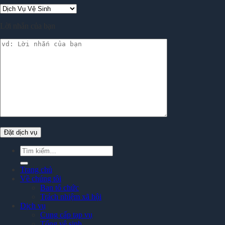
Lời nhắn của bạn
Tìm
kiếm:
Trang chủ
Về chúng tôi
Ban tổ chức
Trách nhiệm xã hội
Dịch vụ
Cung cấp tạp vụ
Tổng vệ sinh