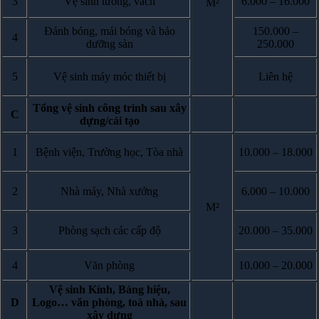
3
Vệ sinh tường, vách
6.000 – 16.000
M²
Đánh bóng, mái bóng và bảo
150.000 –
4
dưỡng sàn
250.000
5
Vệ sinh máy móc thiết bị
Liên hệ
Tổng vệ sinh công trình sau xây
C
dựng/cải tạo
1
Bệnh viện, Trường học, Tòa nhà
10.000 – 18.000
2
Nhà máy, Nhà xưởng
6.000 – 10.000
M²
3
Phòng sạch các cấp độ
20.000 – 35.000
4
Văn phòng
10.000 – 20.000
Vệ sinh Kính, Bảng hiệu,
D
Logo… văn phòng, toà nhà, sau
xây dựng