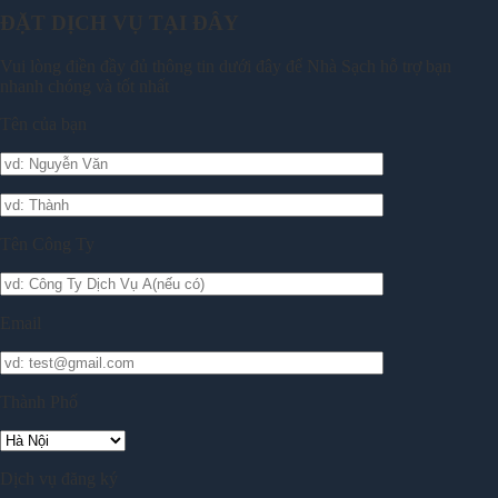
ĐẶT DỊCH VỤ TẠI ĐÂY
Vui lòng điền đầy đủ thông tin dưới đây để Nhà Sạch hỗ trợ bạn
nhanh chóng và tốt nhất
Tên của bạn
Tên Công Ty
Email
Thành Phố
Dịch vụ đăng ký