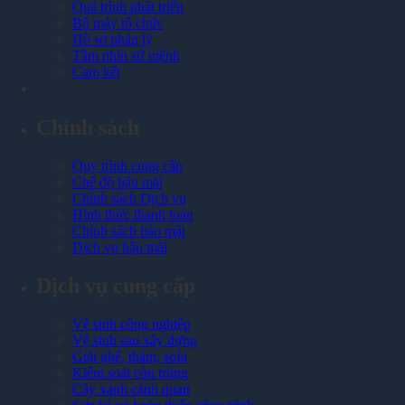
Quá trình phát triển
Bộ máy tổ chức
Hồ sơ pháp lý
Tầm nhìn sứ mệnh
Cam kết
Chính sách
Quy trình cung cấp
Chế độ hậu mãi
Chính sách Dịch vụ
Hình thức thanh toán
Chính sách bảo mật
Dịch vụ hậu mãi
Dịch vụ cung cấp
Vệ sinh công nghiệp
Vệ sinh sau xây dựng
Giặt ghế, thảm, sofa
Kiểm soát côn trùng
Cây xanh cảnh quan