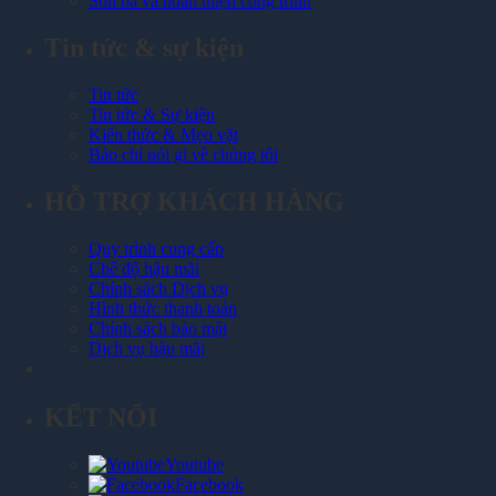
Sơn bả và hoàn thiện công trình
Tin tức & sự kiện
Tin tức
Tin tức & Sự kiện
Kiến thức & Mẹo vặt
Báo chí nói gì về chúng tôi
HỖ TRỢ KHÁCH HÀNG
Quy trình cung cấp
Chế độ hậu mãi
Chính sách Dịch vụ
Hình thức thanh toán
Chính sách bảo mật
Dịch vụ hậu mãi
KẾT NỐI
Youtube
Facebook