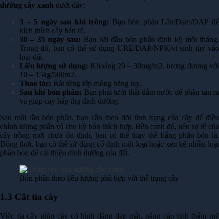
dưỡng cây xanh
dưới đây:
3 – 5 ngày sau khi trồng:
Bạn bón phân Lân/Đạm/DAP đ
kích thích cây bén rễ.
30 – 35 ngày sau:
Bạn bắt đầu bón phân định kỳ mỗi tháng
Trong đó, bạn có thể sử dụng URE/DAP/NPK/vi sinh tùy vào
loại đất.
Liều lượng sử dụng:
Khoảng 20 – 30mg/m2, tương đương vớ
10 – 15kg/500m2.
Thao tác:
Rải từng lớp mỏng bằng tay.
Sau khi bón phân:
Bạn phải tưới thật đẫm nước để phân tan r
và giúp cây hấp thụ dinh dưỡng.
Sau mỗi lần bón phân, bạn cần theo dõi tình trạng của cây để điều
chỉnh lượng phân và chu kỳ bón thích hợp. Bên cạnh đó, nếu sợ rễ của
cây trồng mới chưa ổn định, bạn có thể thay thế bằng phân bón lá.
Đồng thời, bạn có thể sử dụng cố định một loại hoặc xen kẽ nhiều loại
phân bón để cải thiện dinh dưỡng của đất.
Bón phân theo liều lượng phù hợp với thể trạng cây
1.3 Cắt tỉa cây
Việc tỉa cây giúp cây có hình dáng đẹp mắt, nâng cấp tính thẩm mỹ