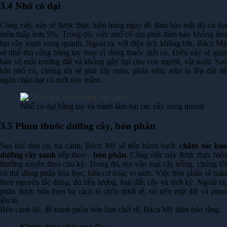
3.4 Nhổ cỏ dại
Công việc này sẽ được thực hiện hàng ngày để đảm bảo mật độ cỏ dại
luôn thấp hơn 5%. Trong đó, việc nhổ cổ dại phải đảm bảo không làm
hại cây xanh xung quanh. Ngoài ra, với diện tích không lớn, Bách Mỹ
sẽ nhổ thủ công bằng tay thay vì dùng thuốc diệt cỏ. Điều này sẽ giúp
bảo vệ môi trường đất và không gây hại cho con người, vật nuôi. Sau
khi nhổ cỏ, chúng tôi sẽ phủ lớp mùn, phân trộn, rơm rạ lên đất để
ngăn chặn hạt cỏ mới nảy mầm.
Nhổ cỏ dại bằng tay và tránh làm hại các cây xung quanh
3.5 Phun thuốc dưỡng cây, bón phân
Sau khi dọn cỏ, tỉa cành, Bách Mỹ sẽ tiến hành bước
chăm sóc bả
dưỡng cây xanh
tiếp theo –
bón phân
. Công việc này được thực hiện
thường xuyên theo chu kỳ. Trong đó, tùy vào loại cây trồng, chúng tôi
có thể dùng phân hóa học, hữu cơ hoặc vi sinh. Việc bón phân sẽ tuân
theo nguyên tắc đúng, đủ liều lượng, loại đất, cây và thời kỳ. Ngoài ra,
phân được bón theo ba cách là chôn dưới rễ, rải trên mặt đất và phun
lên lá.
Bên cạnh đó, để tránh phân bón làm chết rễ, Bách Mỹ đảm bảo rằng:
Không dùng phân quá đặc.