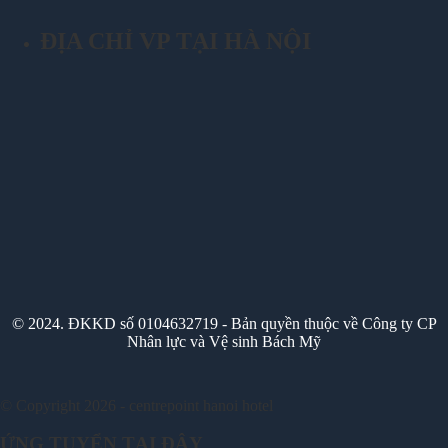
ĐỊA CHỈ VP TẠI HÀ NỘI
© 2024. ĐKKD số 0104632719 - Bản quyền thuộc về Công ty CP
Nhân lực và Vệ sinh Bách Mỹ
© Copyright 2026 - centrepoint hanoi hotel
ỨNG TUYỂN TẠI ĐÂY