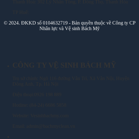
Thanh Hoá: 302 Lý Nhân Tông, P. Đông Thọ, Thanh Hóa
TP Huế:
© 2024. ĐKKD số 0104632719 - Bản quyền thuộc về Công ty CP
Nhân lực và Vệ sinh Bách Mỹ
CÔNG TY VỆ SINH BÁCH MỸ
Trụ sở chính: Ngõ 116 đường Vân Trì, Xã Vân Nội, Huyện
Đông Anh, Tp. Hà Nội
Điện thoại:0926 198 889
Hotline: (84-24) 6686 5858
Website: Vesinhbachmy.com
Email: admin@bachmyclean.vn