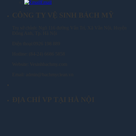
Email
CÔNG TY VỆ SINH BÁCH MỸ
Trụ sở chính: Ngõ 116 đường Vân Trì, Xã Vân Nội, Huyện
Đông Anh, Tp. Hà Nội
Điện thoại:0926 198 889
Hotline: (84-24) 6686 5858
Website: Vesinhbachmy.com
Email: admin@bachmyclean.vn
ĐỊA CHỈ VP TẠI HÀ NỘI