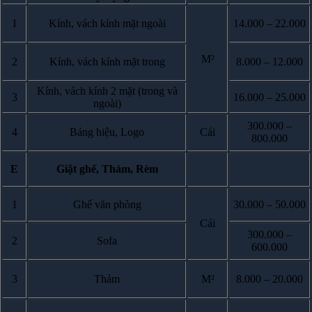
1
Kính, vách kính mặt ngoài
14.000 – 22.000
M²
2
Kính, vách kính mặt trong
8.000 – 12.000
Kính, vách kính 2 mặt (trong và
3
16.000 – 25.000
ngoài)
300.000 –
4
Bảng hiệu, Logo
Cái
800.000
E
Giặt ghế, Thảm, Rèm
1
Ghế văn phòng
30.000 – 50.000
Cái
300.000 –
2
Sofa
600.000
3
Thảm
M²
8.000 – 20.000