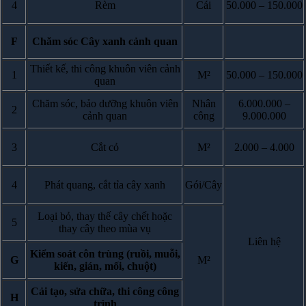
4
Rèm
Cái
50.000 – 150.000
F
Chăm sóc Cây xanh cảnh quan
Thiết kế, thi công khuôn viên cảnh
1
M²
50.000 – 150.000
quan
Chăm sóc, bảo dưỡng khuôn viên
Nhân
6.000.000 –
2
cảnh quan
công
9.000.000
3
Cắt cỏ
M²
2.000 – 4.000
4
Phát quang, cắt tỉa cây xanh
Gói/Cây
Loại bỏ, thay thế cây chết hoặc
5
thay cây theo mùa vụ
Liên hệ
Kiểm soát côn trùng (ruồi, muỗi,
G
M²
kiến, gián, mối, chuột)
Cải tạo, sửa chữa, thi công công
H
trình