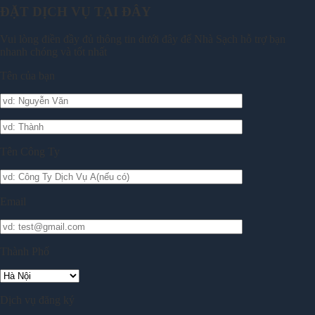
ĐẶT DỊCH VỤ TẠI ĐÂY
Vui lòng điền đầy đủ thông tin dưới đây để Nhà Sạch hỗ trợ bạn
nhanh chóng và tốt nhất
Tên của bạn
Tên Công Ty
Email
Thành Phố
Dịch vụ đăng ký