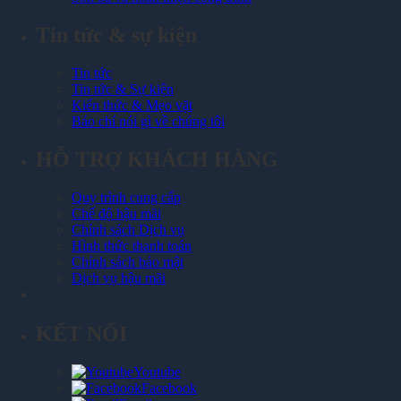
Tin tức & sự kiện
Tin tức
Tin tức & Sự kiện
Kiến thức & Mẹo vặt
Báo chí nói gì về chúng tôi
HỖ TRỢ KHÁCH HÀNG
Quy trình cung cấp
Chế độ hậu mãi
Chính sách Dịch vụ
Hình thức thanh toán
Chính sách bảo mật
Dịch vụ hậu mãi
KẾT NỐI
Youtube
Facebook