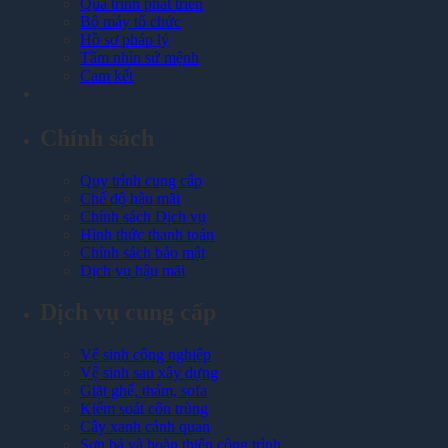
Quá trình phát triển
Bộ máy tổ chức
Hồ sơ pháp lý
Tầm nhìn sứ mệnh
Cam kết
Chính sách
Quy trình cung cấp
Chế độ hậu mãi
Chính sách Dịch vụ
Hình thức thanh toán
Chính sách bảo mật
Dịch vụ hậu mãi
Dịch vụ cung cấp
Vệ sinh công nghiệp
Vệ sinh sau xây dựng
Giặt ghế, thảm, sofa
Kiểm soát côn trùng
Cây xanh cảnh quan
Sơn bả và hoàn thiện công trình