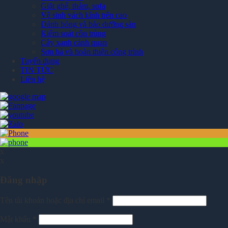
Giặt ghế, thảm, sofa
Vệ sinh vách kính trên cao
Đánh bóng và bảo dưỡng sàn
Kiểm soát côn trùng
Cây xanh cảnh quan
Sơn bả và hoàn thiện công trình
Tuyển dụng
TIN TỨC
Liên hệ
x
x
Đăng nhập
Tên tài khoản hoặc địa chỉ email
*
Mật khẩu
*