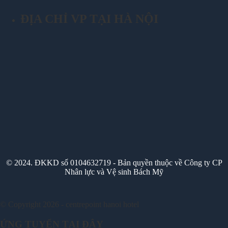
ĐỊA CHỈ VP TẠI HÀ NỘI
© 2024. ĐKKD số 0104632719 - Bản quyền thuộc về Công ty CP
Nhân lực và Vệ sinh Bách Mỹ
© Copyright 2026 - centrepoint hanoi hotel
ỨNG TUYỂN TẠI ĐÂY