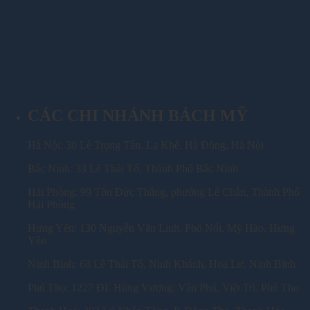
CÁC CHI NHÁNH BÁCH MỸ
Hà Nội: 30 Lê Trọng Tấn, La Khê, Hà Đông, Hà Nội
Bắc Ninh: 33 Lê Thái Tổ, Thành Phố Bắc Ninh
Hải Phòng: 99 Tôn Đức Thắng, phường Lê Chân, Thành Phố
Hải Phòng
Hưng Yên: 130 Nguyễn Văn Linh, Phố Nối, Mỹ Hào, Hưng
Yên
Ninh Bình: 68 Lê Thái Tổ, Ninh Khánh, Hoa Lư, Ninh Bình
Phú Thọ: 1227 ĐL Hùng Vương, Vân Phú, Việt Trì, Phú Thọ