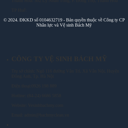
Thanh Hoá: 302 Lý Nhân Tông, P. Đông Thọ, Thanh Hóa
TP Huế:
© 2024. ĐKKD số 0104632719 - Bản quyền thuộc về Công ty CP
Nhân lực và Vệ sinh Bách Mỹ
CÔNG TY VỆ SINH BÁCH MỸ
Trụ sở chính: Ngõ 116 đường Vân Trì, Xã Vân Nội, Huyện
Đông Anh, Tp. Hà Nội
Điện thoại:0926 198 889
Hotline: (84-24) 6686 5858
Website: Vesinhbachmy.com
Email: admin@bachmyclean.vn