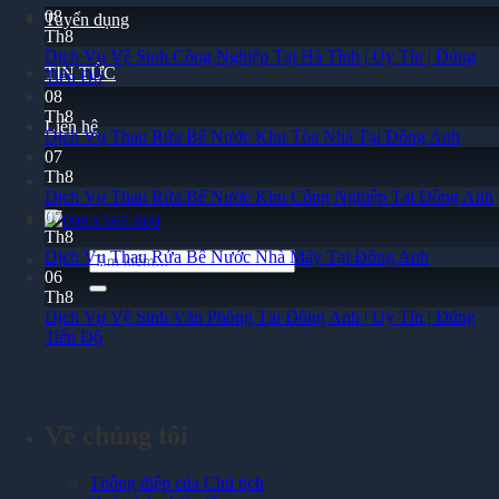
08
Tuyển dụng
Th8
Dịch Vụ Vệ Sinh Công Nghiệp Tại Hà Tĩnh | Uy Tín | Đúng
TIN TỨC
Tiến Độ
08
Th8
Liên hệ
Dịch Vụ Thau Rửa Bể Nước Khu Tòa Nhà Tại Đông Anh
07
Th8
Dịch Vụ Thau Rửa Bể Nước Khu Công Nghiệp Tại Đông Anh
07
0983.565.869
Th8
Dịch Vụ Thau Rửa Bể Nước Nhà Máy Tại Đông Anh
Tìm
06
kiếm:
Th8
Dịch Vụ Vệ Sinh Văn Phòng Tại Đông Anh | Uy Tín | Đúng
Tiến Độ
Về chúng tôi
Thông điệp của Chủ tịch