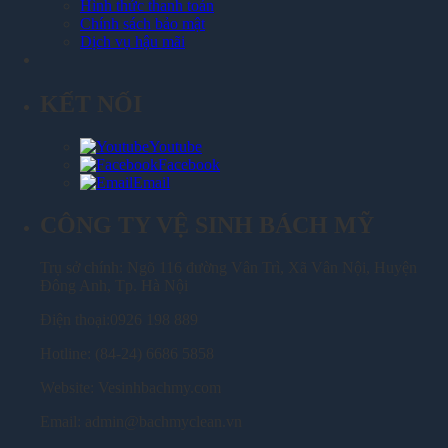
Hình thức thanh toán
Chính sách bảo mật
Dịch vụ hậu mãi
KẾT NỐI
Youtube
Facebook
Email
CÔNG TY VỆ SINH BÁCH MỸ
Trụ sở chính: Ngõ 116 đường Vân Trì, Xã Vân Nội, Huyện
Đông Anh, Tp. Hà Nội
Điện thoại:0926 198 889
Hotline: (84-24) 6686 5858
Website: Vesinhbachmy.com
Email: admin@bachmyclean.vn