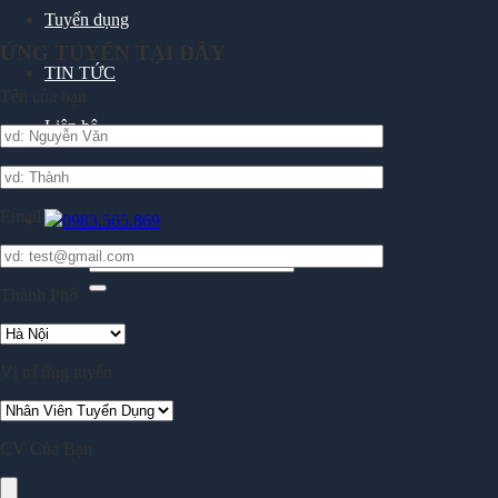
Tuyển dụng
ỨNG TUYỂN TẠI ĐÂY
TIN TỨC
Tên của bạn
Liên hệ
Email
0983.565.869
Tìm
kiếm:
Thành Phố
Vị trí ứng tuyển
CV Của Bạn