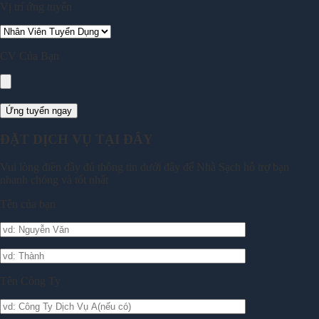
Vị trí ứng tuyển
CV Của Bạn
ĐẶT DỊCH VỤ TẠI ĐÂY
Vui lòng điền đầy đủ thông tin dưới đây để Nhà Sạch hỗ trợ bạn
nhanh chóng và tốt nhất
Tên của bạn
Tên Công Ty