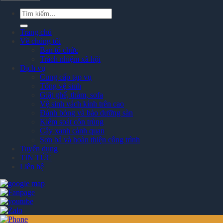
Tìm
kiếm:
Trang chủ
Về chúng tôi
Ban tổ chức
Trách nhiệm xã hội
Dịch vụ
Cung cấp tạp vụ
Tổng vệ sinh
Giặt ghế, thảm, sofa
Vệ sinh vách kính trên cao
Đánh bóng và bảo dưỡng sàn
Kiểm soát côn trùng
Cây xanh cảnh quan
Sơn bả và hoàn thiện công trình
Tuyển dụng
TIN TỨC
Liên hệ