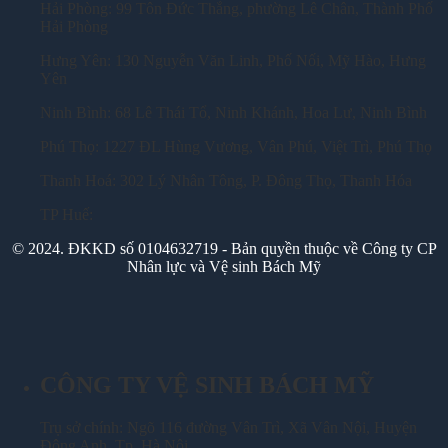
Hải Phòng: 99 Tôn Đức Thắng, phường Lê Chân, Thành Phố
Hải Phòng
Hưng Yên: 130 Nguyễn Văn Linh, Phố Nối, Mỹ Hào, Hưng
Yên
Ninh Bình: 68 Lê Thái Tổ, Ninh Khánh, Hoa Lư, Ninh Bình
Phú Thọ: 1227 ĐL Hùng Vương, Vân Phú, Việt Trì, Phú Thọ
Thanh Hoá: 302 Lý Nhân Tông, P. Đông Thọ, Thanh Hóa
TP Huế:
© 2024. ĐKKD số 0104632719 - Bản quyền thuộc về Công ty CP
Nhân lực và Vệ sinh Bách Mỹ
CÔNG TY VỆ SINH BÁCH MỸ
Trụ sở chính: Ngõ 116 đường Vân Trì, Xã Vân Nội, Huyện
Đông Anh, Tp. Hà Nội