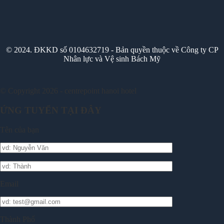
© 2024. ĐKKD số 0104632719 - Bản quyền thuộc về Công ty CP
Nhân lực và Vệ sinh Bách Mỹ
© Copyright 2026 - centrepoint hanoi hotel
ỨNG TUYỂN TẠI ĐÂY
Tên của bạn
Email
Thành Phố