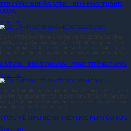
THI CÔNG KHUÔN VIÊN – NHÀ MÁY THÀNH
CÔNG
Xem chi tiết
Dự án: TTTM BigC Thăng Long Địa chỉ: Số 222 Trần Duy Hưng,
Phường Trung Hòa, Quận Cầu Giấy, TP. Hà Nội Hạng mục: cắt cỏ –
phát quang bãi đất trống để tiến hành xây dựng bãi xe. Cắt cỏ, phát
hoang nhìn qua là một công việc không quá khó khăn nhưng thực…
CẮT CỎ – PHÁT QUANG – BIGC THĂNG LONG
Xem chi tiết
Dự án: Bệnh viện Đa Khoa Hòe Nhai cơ sở 2 Địa chỉ: số 34 ngõ 53
phố Tân Ấp, phường Phúc Xá, quận Ba Đình, TP Hà Nội Hạng mục:
Tổng vệ sinh toàn bộ Bệnh viện Đa khoa Hòe Nhai nằm trên địa bàn
trung tâm của thủ đô. Vì muốn nâng…
TỔNG VỆ SINH BỆNH VIỆN HÒE NHAI CƠ SỞ 2
Xem chi tiết