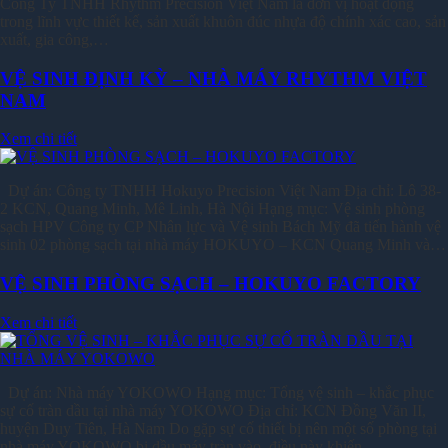
Công Ty TNHH Rhythm Precision Việt Nam là đơn vị hoạt động
trong lĩnh vực thiết kế, sản xuất khuôn đúc nhựa độ chính xác cao, sản
xuất, gia công,…
VỆ SINH ĐỊNH KỲ – NHÀ MÁY RHYTHM VIỆT
NAM
Xem chi tiết
Dự án: Công ty TNHH Hokuyo Precision Việt Nam Địa chỉ: Lô 38-
2 KCN, Quang Minh, Mê Linh, Hà Nội Hạng mục: Vệ sinh phòng
sạch HPV Công ty CP Nhân lực và Vệ sinh Bách Mỹ đã tiến hành vệ
sinh 02 phòng sạch tại nhà máy HOKUYO – KCN Quang Minh và…
VỆ SINH PHÒNG SẠCH – HOKUYO FACTORY
Xem chi tiết
Dự án: Nhà máy YOKOWO Hạng mục: Tổng vệ sinh – khắc phục
sự cố tràn dầu tại nhà máy YOKOWO Địa chỉ: KCN Đồng Văn II,
huyện Duy Tiên, Hà Nam Do gặp sự cố thiết bị nên một số phòng tại
nhà máy YOKOWO bị dầu máy tràn vào, điều này khiến…