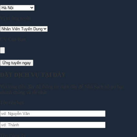
Vị trí ứng tuyển
CV Của Bạn
ĐẶT DỊCH VỤ TẠI ĐÂY
Vui lòng điền đầy đủ thông tin dưới đây để Nhà Sạch hỗ trợ bạn
nhanh chóng và tốt nhất
Tên của bạn
Tên Công Ty