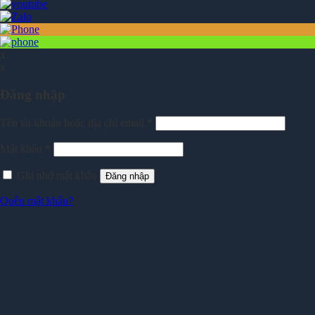
x
x
Đăng nhập
Tên tài khoản hoặc địa chỉ email
*
Mật khẩu
*
Ghi nhớ mật khẩu
Đăng nhập
Quên mật khẩu?