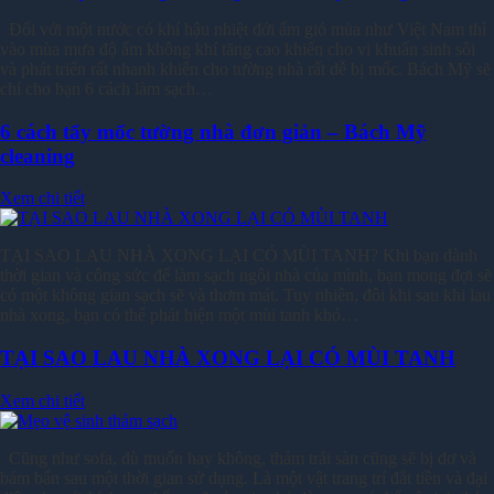
Đối với một nước có khí hậu nhiệt đới ẩm gió mùa như Việt Nam thì
vào mùa mưa độ ẩm không khí tăng cao khiến cho vi khuẩn sinh sôi
và phát triển rất nhanh khiến cho tường nhà rất dễ bị mốc. Bách Mỹ sẽ
chỉ cho bạn 6 cách làm sạch…
6 cách tẩy mốc tường nhà đơn giản – Bách Mỹ
cleaning
Xem chi tiết
TẠI SAO LAU NHÀ XONG LẠI CÓ MÙI TANH? Khi bạn dành
thời gian và công sức để làm sạch ngôi nhà của mình, bạn mong đợi sẽ
có một không gian sạch sẽ và thơm mát. Tuy nhiên, đôi khi sau khi lau
nhà xong, bạn có thể phát hiện một mùi tanh khó…
TẠI SAO LAU NHÀ XONG LẠI CÓ MÙI TANH
Xem chi tiết
Cũng như sofa, dù muốn hay không, thảm trải sàn cũng sẽ bị dơ và
bám bẩn sau một thời gian sử dụng. Là một vật trang trí đắt tiền và đại