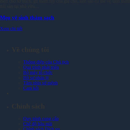
diện cho sở thích, gu thẩm mỹ của gia chủ, làm sao có thể vệ sinh thảm
trải sàn tại nhà vừa…
Mẹo vệ sinh thảm sạch
Xem chi tiết
Về chúng tôi
Thông điệp của Chủ tịch
Quá trình phát triển
Bộ máy tổ chức
Hồ sơ pháp lý
Tầm nhìn sứ mệnh
Cam kết
Chính sách
Quy trình cung cấp
Chế độ hậu mãi
Chính sách Dịch vụ