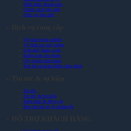
Hình thức thanh toán
Chính sách bảo mật
Dịch vụ hậu mãi
Dịch vụ cung cấp
Vệ sinh công nghiệp
Vệ sinh sau xây dựng
Giặt ghế, thảm, sofa
Kiểm soát côn trùng
Cây xanh cảnh quan
Sơn bả và hoàn thiện công trình
Tin tức & sự kiện
Tin tức
Tin tức & Sự kiện
Kiến thức & Mẹo vặt
Báo chí nói gì về chúng tôi
HỖ TRỢ KHÁCH HÀNG