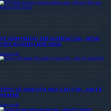
Dự án: Bệnh viện Đa Khoa Hòe Nhai Địa chỉ: Số 17 & 34 phố Hòe
Nhai, phường Nguyễn Trung Trực, quận Ba Đình, TP Hà Nội Hạng
mục: Vệ sinh phòng thí nghiệm LAB Phòng LAB là gì? Phòng LAB
là phòng thí nghiệm được sử dụng với mục đích thử nghiệm, thí…
VỆ SINH PHÒNG THÍ NGHIỆM LAB – BỆNH
VIỆN ĐA KHOA HÒE NHAI
Xem chi tiết
Dự án: Tòa nhà cao cấp 34D phố Lý Nam Đế, Cửa Đông, Hoàn
Kiếm, Hà Nội Hạng mục: Tổng vệ sinh sau xây dựng toàn bộ tòa nhà
Bằng uy tín, năng lực và kinh nghiệm lâu năm, Công ty Bách Mỹ đã
trở thành nhà cung cấp dịch vụ chiến lược cho…
TỔNG VỆ SINH TÒA NHÀ CAO CẤP – 34D LÝ
NAM ĐẾ
Xem chi tiết