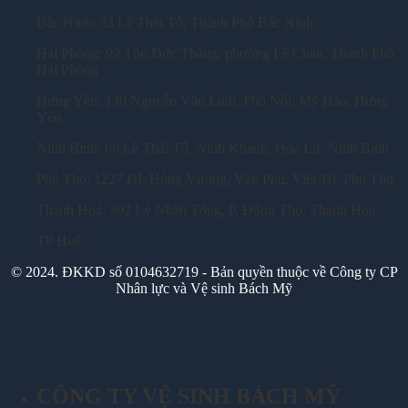
Bắc Ninh: 33 Lê Thái Tổ, Thành Phố Bắc Ninh
Hải Phòng: 99 Tôn Đức Thắng, phường Lê Chân, Thành Phố
Hải Phòng
Hưng Yên: 130 Nguyễn Văn Linh, Phố Nối, Mỹ Hào, Hưng
Yên
Ninh Bình: 68 Lê Thái Tổ, Ninh Khánh, Hoa Lư, Ninh Bình
Phú Thọ: 1227 ĐL Hùng Vương, Vân Phú, Việt Trì, Phú Thọ
Thanh Hoá: 302 Lý Nhân Tông, P. Đông Thọ, Thanh Hóa
TP Huế:
© 2024. ĐKKD số 0104632719 - Bản quyền thuộc về Công ty CP
Nhân lực và Vệ sinh Bách Mỹ
CÔNG TY VỆ SINH BÁCH MỸ