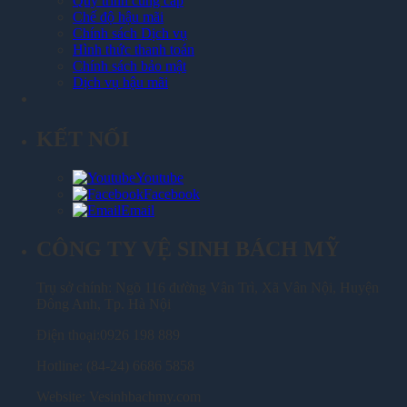
Quy trình cung cấp
Chế độ hậu mãi
Chính sách Dịch vụ
Hình thức thanh toán
Chính sách bảo mật
Dịch vụ hậu mãi
KẾT NỐI
Youtube
Facebook
Email
CÔNG TY VỆ SINH BÁCH MỸ
Trụ sở chính: Ngõ 116 đường Vân Trì, Xã Vân Nội, Huyện
Đông Anh, Tp. Hà Nội
Điện thoại:0926 198 889
Hotline: (84-24) 6686 5858
Website: Vesinhbachmy.com