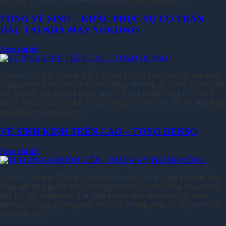
TỔNG VỆ SINH – KHẮC PHỤC SỰ CỐ TRÀN
DẦU TẠI NHÀ MÁY YOKOWO
Xem chi tiết
Dự án: Công ty TNHH VIỆT NAM TOYO DENSO Địa chỉ: Khu
công nghiệp Nam Sách, Xã Nam Đồng, Phường Ái Quốc, Thành phố
Hải Dương, Hải Dương Hạng mục: Vệ sinh kínhh Công ty TNHH
VIỆT NAM TOYO DENSO (Là công ty 100% vốn đầu tư Nhật Bản)
chuyên lắp ráp linh kiện…
VỆ SINH KÍNH TRÊN CAO – TOYO DENSO
Xem chi tiết
Dự án: Công ty TNHH Cơ khí chính xác Thành Công Địa chỉ: khu
công nghiệp Nguyên Khê, xã Nguyên Khê, huyện Đông Anh, thành
phố Hà Nội Hạng mục: Thi công khuôn viên sần vườn Cây xanh
không chỉ mang lại bóng mát, màu sắc, hương thơm…, cây xanh còn
góp phần rất…