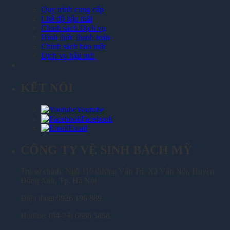
Quy trình cung cấp
Chế độ hậu mãi
Chính sách Dịch vụ
Hình thức thanh toán
Chính sách bảo mật
Dịch vụ hậu mãi
KẾT NỐI
Youtube
Facebook
Email
CÔNG TY VỆ SINH BÁCH MỸ
Trụ sở chính: Ngõ 116 đường Vân Trì, Xã Vân Nội, Huyện
Đông Anh, Tp. Hà Nội
Điện thoại:0926 198 889
Hotline: (84-24) 6686 5858