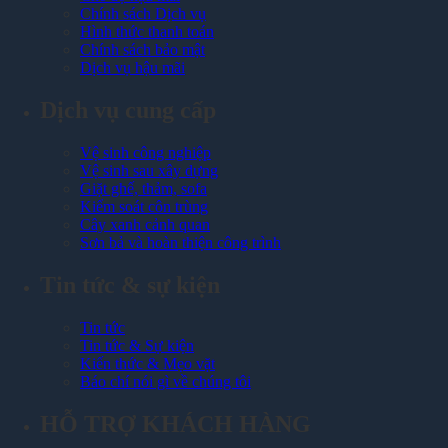
Chính sách Dịch vụ
Hình thức thanh toán
Chính sách bảo mật
Dịch vụ hậu mãi
Dịch vụ cung cấp
Vệ sinh công nghiệp
Vệ sinh sau xây dựng
Giặt ghế, thảm, sofa
Kiểm soát côn trùng
Cây xanh cảnh quan
Sơn bả và hoàn thiện công trình
Tin tức & sự kiện
Tin tức
Tin tức & Sự kiện
Kiến thức & Mẹo vặt
Báo chí nói gì về chúng tôi
HỖ TRỢ KHÁCH HÀNG