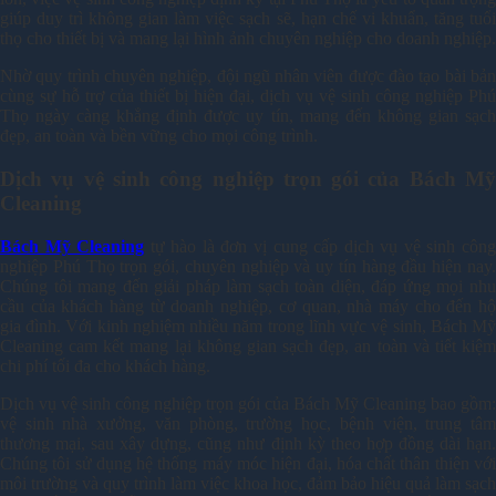
giúp duy trì không gian làm việc sạch sẽ, hạn chế vi khuẩn, tăng tuổi
thọ cho thiết bị và mang lại hình ảnh chuyên nghiệp cho doanh nghiệp.
Nhờ quy trình chuyên nghiệp, đội ngũ nhân viên được đào tạo bài bản
cùng sự hỗ trợ của thiết bị hiện đại, dịch vụ vệ sinh công nghiệp Phú
Thọ ngày càng khẳng định được uy tín, mang đến không gian sạch
đẹp, an toàn và bền vững cho mọi công trình.
Dịch vụ vệ sinh công nghiệp trọn gói của Bách Mỹ
Cleaning
Bách Mỹ Cleaning
tự hào là đơn vị cung cấp dịch vụ vệ sinh côn
nghiệp Phú Thọ trọn gói, chuyên nghiệp và uy tín hàng đầu hiện nay.
Chúng tôi mang đến giải pháp làm sạch toàn diện, đáp ứng mọi nhu
cầu của khách hàng từ doanh nghiệp, cơ quan, nhà máy cho đến hộ
gia đình. Với kinh nghiệm nhiều năm trong lĩnh vực vệ sinh, Bách Mỹ
Cleaning cam kết mang lại không gian sạch đẹp, an toàn và tiết kiệm
chi phí tối đa cho khách hàng.
Dịch vụ vệ sinh công nghiệp trọn gói của Bách Mỹ Cleaning bao gồm:
vệ sinh nhà xưởng, văn phòng, trường học, bệnh viện, trung tâm
thương mại, sau xây dựng, cũng như định kỳ theo hợp đồng dài hạn.
Chúng tôi sử dụng hệ thống máy móc hiện đại, hóa chất thân thiện với
môi trường và quy trình làm việc khoa học, đảm bảo hiệu quả làm sạch