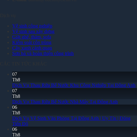
Dịch vụ
Vệ sinh công nghiệp
Vệ sinh sau xây dựng
Giặt ghế, thảm, sofa
Kiểm soát côn trùng
Cây xanh cảnh quan
Sơn bả và hoàn thiện công trình
CÁC TIN TỨC KHÁC
07
Th8
Dịch Vụ Thau Rửa Bể Nước Khu Công Nghiệp Tại Đông Anh
07
Th8
Dịch Vụ Thau Rửa Bể Nước Nhà Máy Tại Đông Anh
06
Th8
Dịch Vụ Vệ Sinh Văn Phòng Tại Đông Anh | Uy Tín | Đúng
Tiến Độ
06
Th8