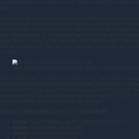
cao nhất nhưng vẫn an toàn cho sức khỏe con người và bề mặt vật
liệu.
Điểm khác biệt của Bách Mỹ Cleaning nằm ở đội ngũ nhân viên được
đào tạo bài bản, có tác phong chuyên nghiệp và luôn đặt chữ “Tín” lên
hàng đầu. Mỗi công trình được khảo sát kỹ lưỡng trước khi triển khai,
giúp đưa ra phương án vệ sinh phù hợp và tiết kiệm nhất cho khách
hàng. Ngoài ra, công ty còn cung cấp chính sách bảo hành, kiểm tra
chất lượng định kỳ để đảm bảo mọi hạng mục vệ sinh đều đạt chuẩn
cao nhất.
Bách Mỹ là đơn vị chuyên cung cấp dịch vụ vệ sinh công nghiệp,
Với phương châm “Sạch tận tâm – Bền giá trị”, Bách Mỹ Cleaning
không chỉ làm sạch không gian sống và làm việc của bạn mà còn
mang đến sự hài lòng trọn vẹn. Nếu bạn đang tìm kiếm dịch vụ vệ sinh
công nghiệp Phú Thọ chất lượng, trọn gói và uy tín, hãy để Bách Mỹ
Cleaning là đối tác đồng hành đáng tin cậy của bạn.
Công Ty Cổ Phần Nhân Lực Và Vệ Sinh Bách Mỹ
Địa chỉ
: Ngõ 116 đường Vân Trì, xã Phúc Thịnh, Hà Nội
Hotline:
0926198889 / 0989176965
Website:
https://vesinhbachmy.com
E-mail
: admin@bachmyclean.vn