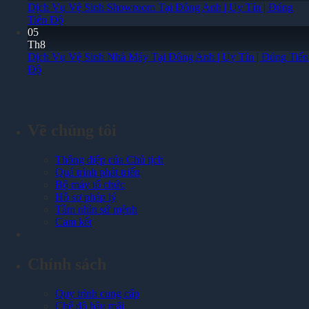
Dịch Vụ Vệ Sinh Showroom Tại Đông Anh | Uy Tín | Đúng
Tiến Độ
05
Th8
Dịch Vụ Vệ Sinh Nhà Máy Tại Đông Anh | Uy Tín | Đúng Tiến
Độ
Về chúng tôi
Thông điệp của Chủ tịch
Quá trình phát triển
Bộ máy tổ chức
Hồ sơ pháp lý
Tầm nhìn sứ mệnh
Cam kết
Chính sách
Quy trình cung cấp
Chế độ hậu mãi