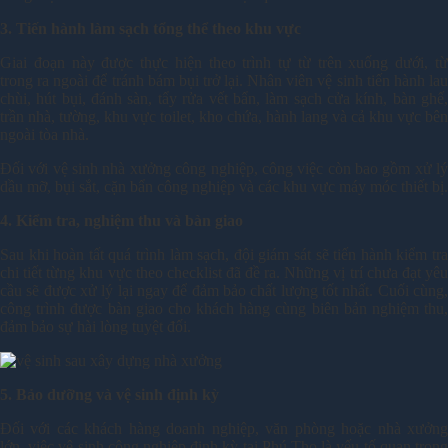
3. Tiến hành làm sạch tổng thể theo khu vực
Giai đoạn này được thực hiện theo trình tự từ trên xuống dưới, từ
trong ra ngoài để tránh bám bụi trở lại. Nhân viên vệ sinh tiến hành lau
chùi, hút bụi, đánh sàn, tẩy rửa vết bẩn, làm sạch cửa kính, bàn ghế,
trần nhà, tường, khu vực toilet, kho chứa, hành lang và cả khu vực bên
ngoài tòa nhà.
Đối với vệ sinh nhà xưởng công nghiệp, công việc còn bao gồm xử lý
dầu mỡ, bụi sắt, cặn bẩn công nghiệp và các khu vực máy móc thiết bị.
4. Kiểm tra, nghiệm thu và bàn giao
Sau khi hoàn tất quá trình làm sạch, đội giám sát sẽ tiến hành kiểm tra
chi tiết từng khu vực theo checklist đã đề ra. Những vị trí chưa đạt yêu
cầu sẽ được xử lý lại ngay để đảm bảo chất lượng tốt nhất. Cuối cùng,
công trình được bàn giao cho khách hàng cùng biên bản nghiệm thu,
đảm bảo sự hài lòng tuyệt đối.
5. Bảo dưỡng và vệ sinh định kỳ
Đối với các khách hàng doanh nghiệp, văn phòng hoặc nhà xưởng
lớn, việc vệ sinh công nghiệp định kỳ tại Phú Thọ là yếu tố quan trọng