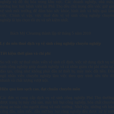
nghiệp và đô thị hóa trong khu vực. Các doanh nghiệp, nhà máy,
trường học hay bệnh viện tại Phú Thọ đều chú trọng đến việc giữ gìn
vệ sinh môi trường để đảm bảo sức khỏe, hình ảnh và hiệu quả làm
việc. Chính vì vậy, việc thuê đơn vị vệ sinh công nghiệp chuyên
nghiệp là lựa chọn tối ưu và tiết kiệm nhất.
Bách Mỹ Cleaning thành lập từ tháng 5 năm 2010
Lý do nên thuê dịch vụ vệ sinh công nghiệp chuyên nghiệp
Tiết kiệm thời gian và chi phí
So với việc tự thuê nhân viên vệ sinh cố định, việc sử dụng dịch vụ vệ
sinh công nghiệp giúp doanh nghiệp và cá nhân giảm chi phí nhân sự,
đào tạo, cũng như không phải đầu tư thiết bị, máy móc đắt tiền. Đội
ngũ nhân viên chuyên nghiệp làm việc theo quy trình nên tiến độ
nhanh và chất lượng vượt trội.
Hiệu quả làm sạch cao, đạt chuẩn chuyên môn
Các đơn vị cung cấp dịch vụ vệ sinh công nghiệp Phú Thọ thường
được trang bị máy chà sàn, máy hút bụi công nghiệp, hóa chất chuyên
dụng an toàn cho người dùng và môi trường. Nhờ vậy, những vết bẩn
cứng đầu, nấm mốc, dầu mỡ hay bụi công nghiệp đều được xử lý triệt