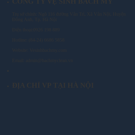
CÔNG TY VỆ SINH BÁCH MỸ
Trụ sở chính: Ngõ 116 đường Vân Trì, Xã Vân Nội, Huyện
Đông Anh, Tp. Hà Nội
Điện thoại:0926 198 889
Hotline: (84-24) 6686 5858
Website: Vesinhbachmy.com
Email: admin@bachmyclean.vn
ĐỊA CHỈ VP TẠI HÀ NỘI