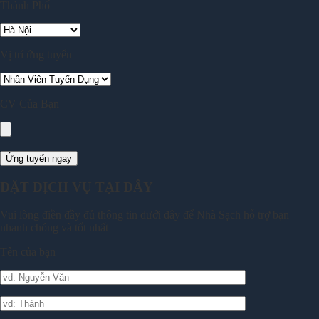
Thành Phố
Vị trí ứng tuyển
CV Của Bạn
ĐẶT DỊCH VỤ TẠI ĐÂY
Vui lòng điền đầy đủ thông tin dưới đây để Nhà Sạch hỗ trợ bạn
nhanh chóng và tốt nhất
Tên của bạn