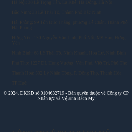
Hà Nội: 30 Lê Trọng Tấn, La Khê, Hà Đông, Hà Nội
Bắc Ninh: 33 Lê Thái Tổ, Thành Phố Bắc Ninh
Hải Phòng: 99 Tôn Đức Thắng, phường Lê Chân, Thành Phố
Hải Phòng
Hưng Yên: 130 Nguyễn Văn Linh, Phố Nối, Mỹ Hào, Hưng
Yên
Ninh Bình: 68 Lê Thái Tổ, Ninh Khánh, Hoa Lư, Ninh Bình
Phú Thọ: 1227 ĐL Hùng Vương, Vân Phú, Việt Trì, Phú Thọ
Thanh Hoá: 302 Lý Nhân Tông, P. Đông Thọ, Thanh Hóa
TP Huế:
© 2024. ĐKKD số 0104632719 - Bản quyền thuộc về Công ty CP
Nhân lực và Vệ sinh Bách Mỹ