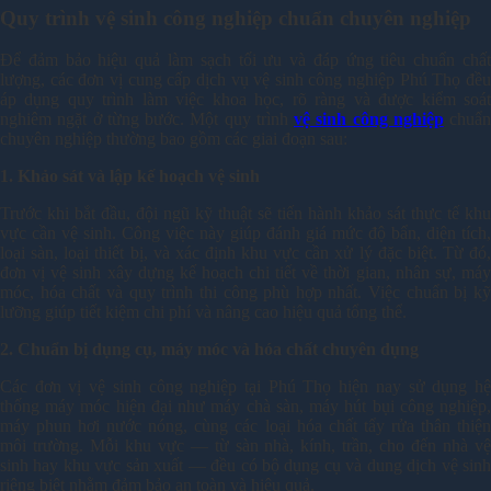
Quy trình vệ sinh công nghiệp chuẩn chuyên nghiệp
Để đảm bảo hiệu quả làm sạch tối ưu và đáp ứng tiêu chuẩn chất
lượng, các đơn vị cung cấp dịch vụ vệ sinh công nghiệp Phú Thọ đều
áp dụng quy trình làm việc khoa học, rõ ràng và được kiểm soát
nghiêm ngặt ở từng bước. Một quy trình
vệ sinh công nghiệp
chuẩn
chuyên nghiệp thường bao gồm các giai đoạn sau:
1. Khảo sát và lập kế hoạch vệ sinh
Trước khi bắt đầu, đội ngũ kỹ thuật sẽ tiến hành khảo sát thực tế khu
vực cần vệ sinh. Công việc này giúp đánh giá mức độ bẩn, diện tích,
loại sàn, loại thiết bị, và xác định khu vực cần xử lý đặc biệt. Từ đó,
đơn vị vệ sinh xây dựng kế hoạch chi tiết về thời gian, nhân sự, máy
móc, hóa chất và quy trình thi công phù hợp nhất. Việc chuẩn bị kỹ
lưỡng giúp tiết kiệm chi phí và nâng cao hiệu quả tổng thể.
2. Chuẩn bị dụng cụ, máy móc và hóa chất chuyên dụng
Các đơn vị vệ sinh công nghiệp tại Phú Thọ hiện nay sử dụng hệ
thống máy móc hiện đại như máy chà sàn, máy hút bụi công nghiệp,
máy phun hơi nước nóng, cùng các loại hóa chất tẩy rửa thân thiện
môi trường. Mỗi khu vực — từ sàn nhà, kính, trần, cho đến nhà vệ
sinh hay khu vực sản xuất — đều có bộ dụng cụ và dung dịch vệ sinh
riêng biệt nhằm đảm bảo an toàn và hiệu quả.