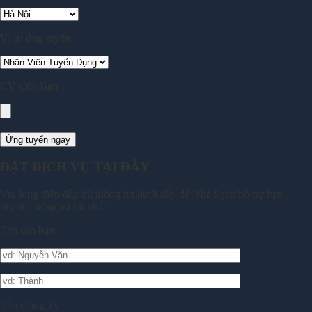
Vị trí ứng tuyển
CV Của Bạn
ĐẶT DỊCH VỤ TẠI ĐÂY
Vui lòng điền đầy đủ thông tin dưới đây để Nhà Sạch hỗ trợ bạn
nhanh chóng và tốt nhất
Tên của bạn
Tên Công Ty