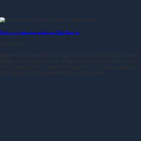
Dịch vụ vệ sinh công nghiệp tại Thái Nguyên
01/11/2025
Bạn đang tìm kiếm dịch vụ vệ sinh công nghiệp Thái Nguyên chuyên
nghiệp, chất lượng cao và giá cả hợp lý? Với nhu cầu làm sạch ngày
càng tăng tại các khu công nghiệp, nhà máy và tòa nhà văn phòng ở
Thái Nguyên, việc lựa chọn một đơn vị uy tín là điều…