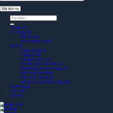
Tìm
kiếm:
Trang chủ
Về chúng tôi
Ban tổ chức
Trách nhiệm xã hội
Dịch vụ
Cung cấp tạp vụ
Tổng vệ sinh
Giặt ghế, thảm, sofa
Vệ sinh vách kính trên cao
Đánh bóng và bảo dưỡng sàn
Kiểm soát côn trùng
Cây xanh cảnh quan
Sơn bả và hoàn thiện công trình
Tuyển dụng
TIN TỨC
Liên hệ