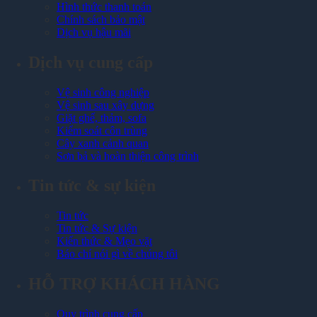
Hình thức thanh toán
Chính sách bảo mật
Dịch vụ hậu mãi
Dịch vụ cung cấp
Vệ sinh công nghiệp
Vệ sinh sau xây dựng
Giặt ghế, thảm, sofa
Kiểm soát côn trùng
Cây xanh cảnh quan
Sơn bả và hoàn thiện công trình
Tin tức & sự kiện
Tin tức
Tin tức & Sự kiện
Kiến thức & Mẹo vặt
Báo chí nói gì về chúng tôi
HỖ TRỢ KHÁCH HÀNG
Quy trình cung cấp