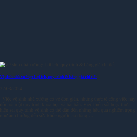
Vệ sinh nhà xưởng: Lợi ích, quy trình & bảng giá chi tiết
22/03/2024
Việc vệ sinh nhà xưởng có vẻ đơn giản, nhưng thực tế công việc này
đòi hỏi một quy trình khoa học và bài bản. Việc thiếu sót hoặc thực
hiện sai quy trình vệ sinh có thể dẫn đến những hậu quả nghiêm trọng
như ảnh hưởng đến sức khỏe người lao động….