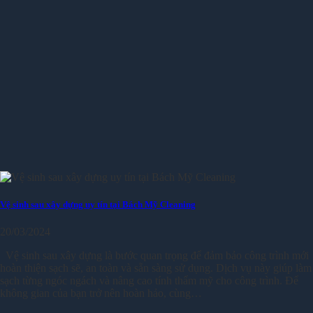
Vệ sinh sau xây dựng uy tín tại Bách Mỹ Cleaning
20/03/2024
Vệ sinh sau xây dựng là bước quan trọng để đảm bảo công trình mới
hoàn thiện sạch sẽ, an toàn và sẵn sàng sử dụng. Dịch vụ này giúp làm
sạch từng ngóc ngách và nâng cao tính thẩm mỹ cho công trình. Để
không gian của bạn trở nên hoàn hảo, cùng…