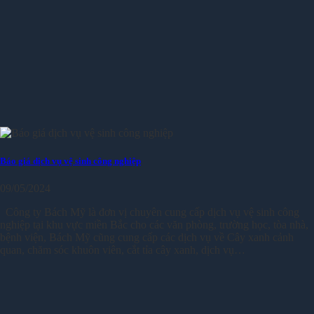
Báo giá dịch vụ vệ sinh công nghiệp
09/05/2024
Công ty Bách Mỹ là đơn vị chuyên cung cấp dịch vụ vệ sinh công
nghiệp tại khu vực miền Bắc cho các văn phòng, trường học, tòa nhà,
bệnh viện, Bách Mỹ cũng cung cấp các dịch vụ về Cây xanh cảnh
quan, chăm sóc khuôn viên, cắt tỉa cây xanh, dịch vụ…