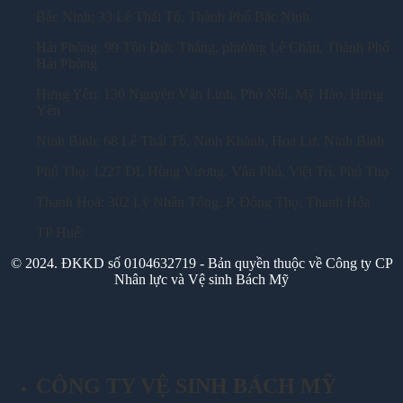
Bắc Ninh: 33 Lê Thái Tổ, Thành Phố Bắc Ninh
Hải Phòng: 99 Tôn Đức Thắng, phường Lê Chân, Thành Phố
Hải Phòng
Hưng Yên: 130 Nguyễn Văn Linh, Phố Nối, Mỹ Hào, Hưng
Yên
Ninh Bình: 68 Lê Thái Tổ, Ninh Khánh, Hoa Lư, Ninh Bình
Phú Thọ: 1227 ĐL Hùng Vương, Vân Phú, Việt Trì, Phú Thọ
Thanh Hoá: 302 Lý Nhân Tông, P. Đông Thọ, Thanh Hóa
TP Huế:
© 2024. ĐKKD số 0104632719 - Bản quyền thuộc về Công ty CP
Nhân lực và Vệ sinh Bách Mỹ
CÔNG TY VỆ SINH BÁCH MỸ