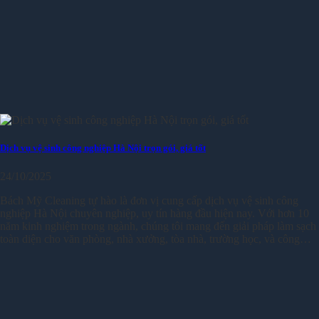
Dịch vụ vệ sinh công nghiệp Hà Nội trọn gói, giá tốt
24/10/2025
Bách Mỹ Cleaning tự hào là đơn vị cung cấp dịch vụ vệ sinh công
nghiệp Hà Nội chuyên nghiệp, uy tín hàng đầu hiện nay. Với hơn 10
năm kinh nghiệm trong ngành, chúng tôi mang đến giải pháp làm sạch
toàn diện cho văn phòng, nhà xưởng, tòa nhà, trường học, và công…