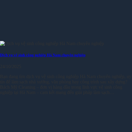
Dịch vụ vệ sinh công nghiệp Hà Nam chuyên nghiệp
24/10/2025
Bạn đang tìm dịch vụ vệ sinh công nghiệp Hà Nam chuyên nghiệp, uy
tín để làm sạch nhà xưởng, văn phòng hay công trình sau xây dựng?
Bách Mỹ Cleaning – đơn vị hàng đầu trong lĩnh vực vệ sinh công
nghiệp tại Hà Nam – cam kết mang đến giải pháp làm sạch…