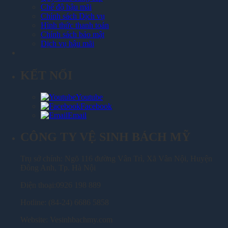
Chế độ hậu mãi
Chính sách Dịch vụ
Hình thức thanh toán
Chính sách bảo mật
Dịch vụ hậu mãi
KẾT NỐI
Youtube
Facebook
Email
CÔNG TY VỆ SINH BÁCH MỸ
Trụ sở chính: Ngõ 116 đường Vân Trì, Xã Vân Nội, Huyện
Đông Anh, Tp. Hà Nội
Điện thoại:0926 198 889
Hotline: (84-24) 6686 5858
Website: Vesinhbachmy.com