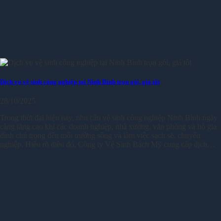
Dịch vụ vệ sinh công nghiệp tại Ninh Bình trọn gói, giá tốt
28/10/2025
Trong thời đại hiện nay, nhu cầu vệ sinh công nghiệp Ninh Bình ngày
càng tăng cao khi các doanh nghiệp, nhà xưởng, văn phòng và hộ gia
đình chú trọng đến môi trường sống và làm việc sạch sẽ, chuyên
nghiệp. Hiểu rõ điều đó, Công ty Vệ Sinh Bách Mỹ cung cấp dịch…