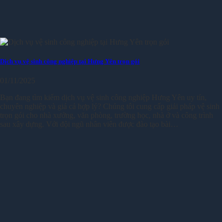
Dịch vụ vệ sinh công nghiệp tại Hưng Yên trọn gói
01/11/2025
Bạn đang tìm kiếm dịch vụ vệ sinh công nghiệp Hưng Yên uy tín,
chuyên nghiệp và giá cả hợp lý? Chúng tôi cung cấp giải pháp vệ sinh
trọn gói cho nhà xưởng, văn phòng, trường học, nhà ở và công trình
sau xây dựng. Với đội ngũ nhân viên được đào tạo bài…