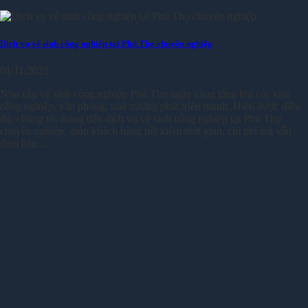
Dịch vụ vệ sinh công nghiệp tại Phú Thọ chuyên nghiệp
01/11/2025
Nhu cầu vệ sinh công nghiệp Phú Thọ ngày càng tăng khi các khu
công nghiệp, văn phòng, nhà xưởng phát triển mạnh. Hiểu được điều
đó, chúng tôi mang đến dịch vụ vệ sinh công nghiệp tại Phú Thọ
chuyên nghiệp, giúp khách hàng tiết kiệm thời gian, chi phí mà vẫn
đảm bảo…