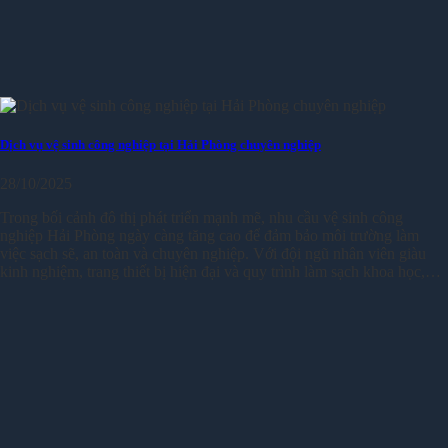
Dịch vụ vệ sinh công nghiệp tại Hải Phòng chuyên nghiệp
28/10/2025
Trong bối cảnh đô thị phát triển mạnh mẽ, nhu cầu vệ sinh công
nghiệp Hải Phòng ngày càng tăng cao để đảm bảo môi trường làm
việc sạch sẽ, an toàn và chuyên nghiệp. Với đội ngũ nhân viên giàu
kinh nghiệm, trang thiết bị hiện đại và quy trình làm sạch khoa học,…