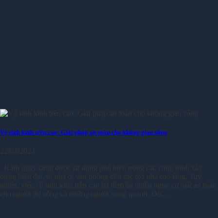
Vệ sinh kính trên cao: Giải pháp an toàn cho không gian sống
22/03/2024
Kính ngày càng được sử dụng phổ biến trong các công trình xây
dựng hiện đại, từ nhà ở, văn phòng đến các tòa nhà cao tầng. Tuy
nhiên, việc vệ sinh kính trên cao lại tiềm ẩn nhiều nguy cơ mất an toàn
cho người thi công và những người xung quanh. Do…