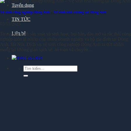
Tuyển dụng
Vệ sinh công nghiệp Đông Anh – Vệ sinh nhà xưởng tại Đông Anh
TIN TỨC
03/11/2025
Liên hệ
Trong quá trình sản xuất và sinh hoạt, bụi bẩn, dầu mỡ và rác thải công
nghiệp luôn là nỗi lo của nhiều doanh nghiệp và hộ gia đình tại Đông
Anh, Hà Nội. Dịch vụ vệ sinh công nghiệp Đông Anh ra đời nhằm
mang lại không gian sạch sẽ, an toàn và chuyên…
0983.565.869
Tìm
kiếm: