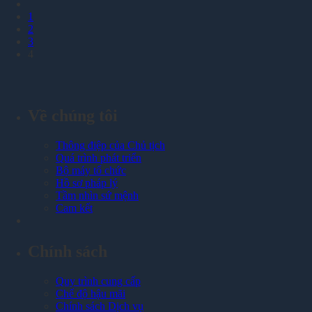
1
2
3
4
Về chúng tôi
Thông điệp của Chủ tịch
Quá trình phát triển
Bộ máy tổ chức
Hồ sơ pháp lý
Tầm nhìn sứ mệnh
Cam kết
Chính sách
Quy trình cung cấp
Chế độ hậu mãi
Chính sách Dịch vụ