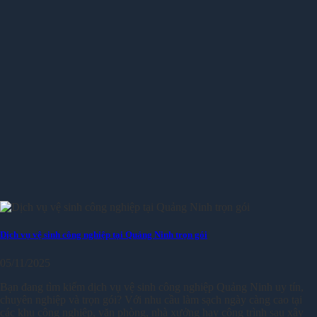
Dịch vụ vệ sinh công nghiệp tại Quảng Ninh trọn gói
05/11/2025
Bạn đang tìm kiếm dịch vụ vệ sinh công nghiệp Quảng Ninh uy tín,
chuyên nghiệp và trọn gói? Với nhu cầu làm sạch ngày càng cao tại
các khu công nghiệp, văn phòng, nhà xưởng hay công trình sau xây