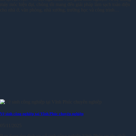
máy móc hiện đại, chúng tôi mang đến giải pháp làm sạch toàn diện
cho nhà ở, văn phòng, nhà xưởng, trường học và công trình…
Vệ sinh công nghiệp tại Vĩnh Phúc chuyên nghiệp
05/11/2025
Bạn đang tìm dịch vụ vệ sinh công nghiệp Vĩnh Phúc uy tín, chất