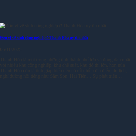
Đơn vị vệ sinh công nghiệp ở Thanh Hóa uy tín nhất
06/11/2025
Thanh Hóa là một trong những tỉnh thành phố lớn và đông dân nhất
với nhiều khu công nghiệp, khu chế suất, khu đô thị lớn, hơn nữa
Thanh Hóa còn là tỉnh giáp biển nên có rất nhiều địa điểm du lịch,
nghỉ dưỡng nổi tiếng như Sầm Sơn, Hải Tiến… Sự phát triển…