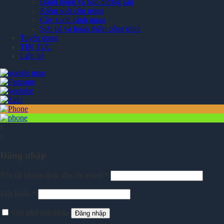
Đánh bóng và bảo dưỡng sàn
Kiểm soát côn trùng
Cây xanh cảnh quan
Sơn bả và hoàn thiện công trình
Tuyển dụng
TIN TỨC
Liên hệ
x
x
Đăng nhập
Tên tài khoản hoặc địa chỉ email
*
Mật khẩu
*
Ghi nhớ mật khẩu
Đăng nhập