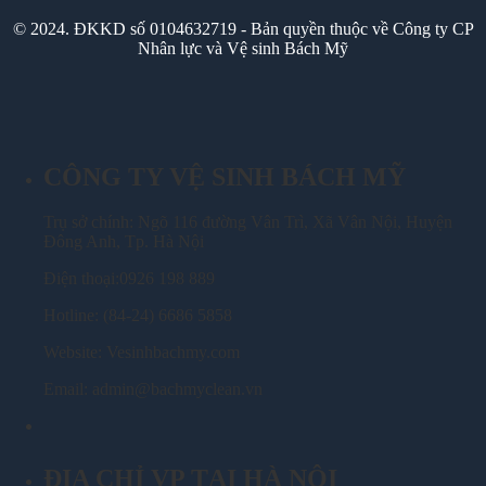
© 2024. ĐKKD số 0104632719 - Bản quyền thuộc về Công ty CP
Nhân lực và Vệ sinh Bách Mỹ
CÔNG TY VỆ SINH BÁCH MỸ
Trụ sở chính: Ngõ 116 đường Vân Trì, Xã Vân Nội, Huyện
Đông Anh, Tp. Hà Nội
Điện thoại:0926 198 889
Hotline: (84-24) 6686 5858
Website: Vesinhbachmy.com
Email: admin@bachmyclean.vn
ĐỊA CHỈ VP TẠI HÀ NỘI