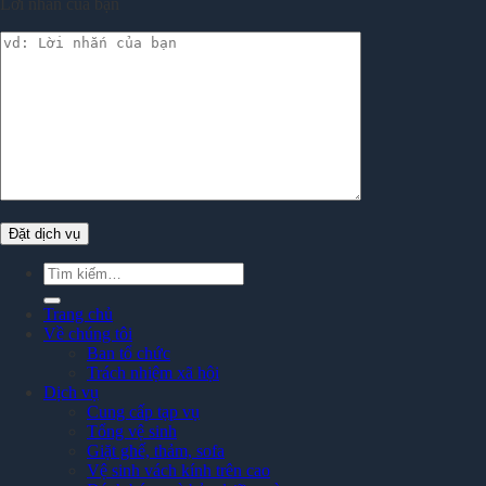
Lời nhắn của bạn
Tìm
kiếm:
Trang chủ
Về chúng tôi
Ban tổ chức
Trách nhiệm xã hội
Dịch vụ
Cung cấp tạp vụ
Tổng vệ sinh
Giặt ghế, thảm, sofa
Vệ sinh vách kính trên cao