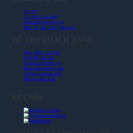
Tin tức
Tin tức & Sự kiện
Kiến thức & Mẹo vặt
Báo chí nói gì về chúng tôi
HỖ TRỢ KHÁCH HÀNG
Quy trình cung cấp
Chế độ hậu mãi
Chính sách Dịch vụ
Hình thức thanh toán
Chính sách bảo mật
Dịch vụ hậu mãi
KẾT NỐI
Youtube
Facebook
Email