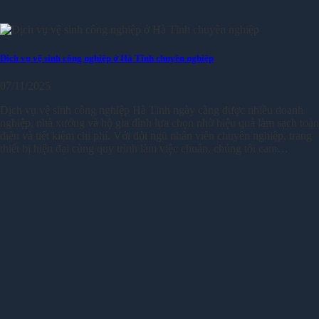
Dịch vụ vệ sinh công nghiệp ở Hà Tĩnh chuyên nghiệp
07/11/2025
Dịch vụ vệ sinh công nghiệp Hà Tĩnh ngày càng được nhiều doanh
nghiệp, nhà xưởng và hộ gia đình lựa chọn nhờ hiệu quả làm sạch toàn
diện và tiết kiệm chi phí. Với đội ngũ nhân viên chuyên nghiệp, trang
thiết bị hiện đại cùng quy trình làm việc chuẩn, chúng tôi cam…