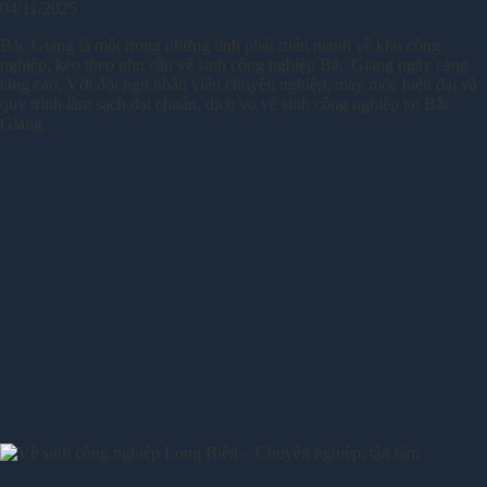
04/11/2025
Bắc Giang là một trong những tỉnh phát triển mạnh về khu công
nghiệp, kéo theo nhu cầu vệ sinh công nghiệp Bắc Giang ngày càng
tăng cao. Với đội ngũ nhân viên chuyên nghiệp, máy móc hiện đại và
quy trình làm sạch đạt chuẩn, dịch vụ vệ sinh công nghiệp tại Bắc
Giang…