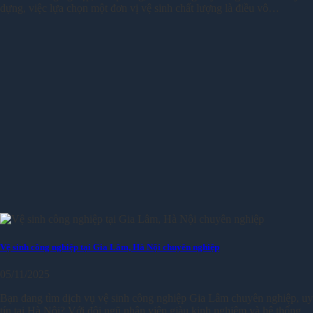
dựng, việc lựa chọn một đơn vị vệ sinh chất lượng là điều vô…
Vệ sinh công nghiệp tại Gia Lâm, Hà Nội chuyên nghiệp
05/11/2025
Bạn đang tìm dịch vụ vệ sinh công nghiệp Gia Lâm chuyên nghiệp, uy
tín tại Hà Nội? Với đội ngũ nhân viên giàu kinh nghiệm và hệ thống