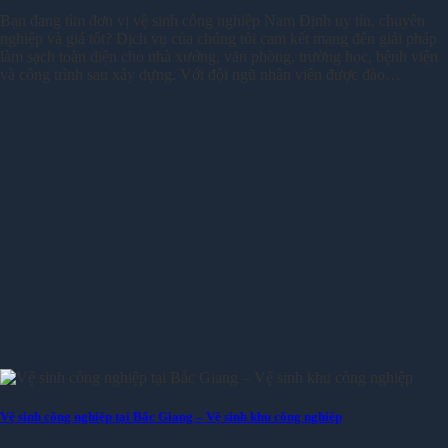
Bạn đang tìm đơn vị vệ sinh công nghiệp Nam Định uy tín, chuyên
nghiệp và giá tốt? Dịch vụ của chúng tôi cam kết mang đến giải pháp
làm sạch toàn diện cho nhà xưởng, văn phòng, trường học, bệnh viện
và công trình sau xây dựng. Với đội ngũ nhân viên được đào…
Vệ sinh công nghiệp tại Bắc Giang – Vệ sinh khu công nghiệp