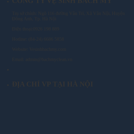
CÔNG TY VỆ SINH BÁCH MỸ
Trụ sở chính: Ngõ 116 đường Vân Trì, Xã Vân Nội, Huyện
Đông Anh, Tp. Hà Nội
Điện thoại:0926 198 889
Hotline: (84-24) 6686 5858
Website: Vesinhbachmy.com
Email: admin@bachmyclean.vn
ĐỊA CHỈ VP TẠI HÀ NỘI