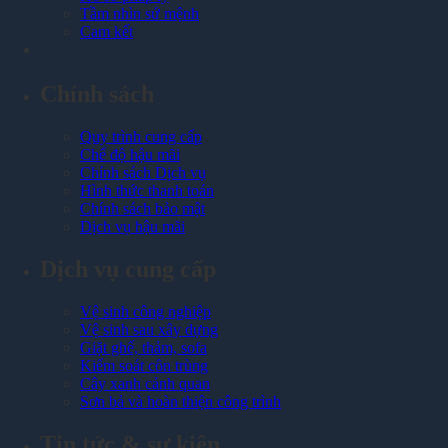
Tầm nhìn sứ mệnh
Cam kết
Chính sách
Quy trình cung cấp
Chế độ hậu mãi
Chính sách Dịch vụ
Hình thức thanh toán
Chính sách bảo mật
Dịch vụ hậu mãi
Dịch vụ cung cấp
Vệ sinh công nghiệp
Vệ sinh sau xây dựng
Giặt ghế, thảm, sofa
Kiểm soát côn trùng
Cây xanh cảnh quan
Sơn bả và hoàn thiện công trình
Tin tức & sự kiện