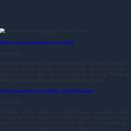
Dịch vụ vệ sinh công nghiệp ở Lào Cai giá tốt
06/11/2025
Bạn đang tìm dịch vụ vệ sinh công nghiệp Lào Cai uy tín, giá hợp lý?
Chúng tôi cung cấp giải pháp vệ sinh toàn diện cho nhà xưởng, văn
phòng, trường học, bệnh viện và công trình sau xây dựng. Với đội ngũ
nhân viên chuyên nghiệp, trang thiết bị hiện đại và quy…
Vệ sinh công nghiệp ở Tuyên Quang – Bách Mỹ Cleaning
06/11/2025
Trong bối cảnh nhu cầu làm sạch chuyên sâu ngày càng tăng, vệ sinh
công nghiệp Tuyên Quang trở thành dịch vụ thiết yếu giúp các doanh
nghiệp và hộ gia đình duy trì môi trường sống – làm việc sạch sẽ, an
toàn. Bách Mỹ Cleaning tự hào là đơn vị hàng đầu tại…