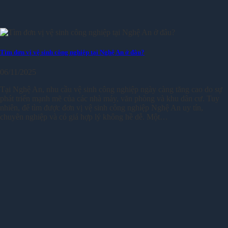
Tìm đơn vị vệ sinh công nghiệp tại Nghệ An ở đâu?
06/11/2025
Tại Nghệ An, nhu cầu vệ sinh công nghiệp ngày càng tăng cao do sự
phát triển mạnh mẽ của các nhà máy, văn phòng và khu dân cư. Tuy
nhiên, để tìm được đơn vị vệ sinh công nghiệp Nghệ An uy tín,
chuyên nghiệp và có giá hợp lý không hề dễ. Một…