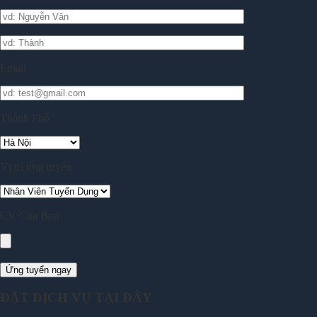
Email
Thành Phố
Vị trí ứng tuyển
CV Của Bạn
ĐẶT DỊCH VỤ TẠI ĐÂY